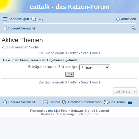
cattalk - das Katzen-Forum
Schnellzugriff
FAQ
Anmelden
Foren-Übersicht
uc
Aktive Themen
he
Zur erweiterten Suche
Die Suche ergab 0 Treffer • Seite
1
von
1
Es wurden keine passenden Ergebnisse gefunden.
Beiträge der letzten Zeit anzeigen
Die Suche ergab 0 Treffer • Seite
1
von
1
Gehe zu
Foren-Übersicht
Kontakt
Datenschutzerklärung
Das Team
Powered by
phpBB
® Forum Software © phpBB Limited
Deutsche Übersetzung durch
phpBB.de