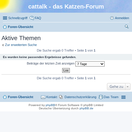
cattalk - das Katzen-Forum
Schnellzugriff
FAQ
Anmelden
Foren-Übersicht
uc
Aktive Themen
he
Zur erweiterten Suche
Die Suche ergab 0 Treffer • Seite
1
von
1
Es wurden keine passenden Ergebnisse gefunden.
Beiträge der letzten Zeit anzeigen
Die Suche ergab 0 Treffer • Seite
1
von
1
Gehe zu
Foren-Übersicht
Kontakt
Datenschutzerklärung
Das Team
Powered by
phpBB
® Forum Software © phpBB Limited
Deutsche Übersetzung durch
phpBB.de