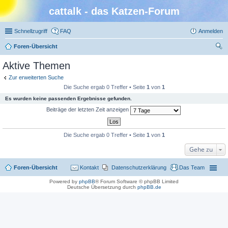
cattalk - das Katzen-Forum
Schnellzugriff
FAQ
Anmelden
Foren-Übersicht
uc
Aktive Themen
he
Zur erweiterten Suche
Die Suche ergab 0 Treffer • Seite
1
von
1
Es wurden keine passenden Ergebnisse gefunden.
Beiträge der letzten Zeit anzeigen
Die Suche ergab 0 Treffer • Seite
1
von
1
Gehe zu
Foren-Übersicht
Kontakt
Datenschutzerklärung
Das Team
Powered by
phpBB
® Forum Software © phpBB Limited
Deutsche Übersetzung durch
phpBB.de