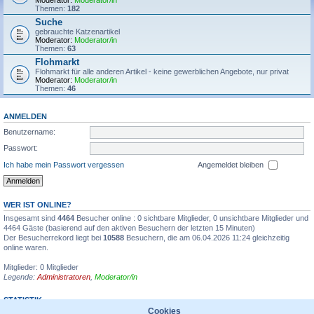
Moderator:
Moderator/in
Themen:
182
Suche
gebrauchte Katzenartikel
Moderator:
Moderator/in
Themen:
63
Flohmarkt
Flohmarkt für alle anderen Artikel - keine gewerblichen Angebote, nur privat
Moderator:
Moderator/in
Themen:
46
ANMELDEN
Benutzername:
Passwort:
Ich habe mein Passwort vergessen
Angemeldet bleiben
WER IST ONLINE?
Insgesamt sind
4464
Besucher online : 0 sichtbare Mitglieder, 0 unsichtbare Mitglieder und
4464 Gäste (basierend auf den aktiven Besuchern der letzten 15 Minuten)
Der Besucherrekord liegt bei
10588
Besuchern, die am 06.04.2026 11:24 gleichzeitig
online waren.
Mitglieder: 0 Mitglieder
Legende:
Administratoren
,
Moderator/in
STATISTIK
Cookies
Beiträge insgesamt
1355595
• Themen insgesamt
31935
• Mitglieder insgesamt
6711
•