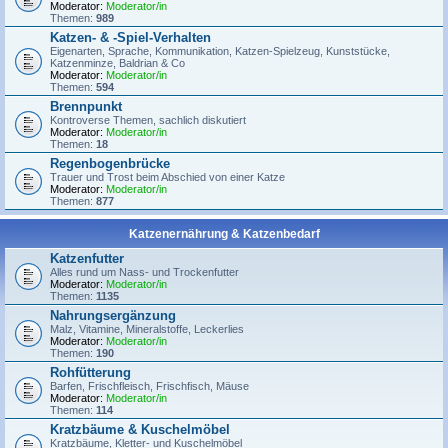
Moderator:
Moderator/in
Themen:
989
Katzen- & -Spiel-Verhalten
Eigenarten, Sprache, Kommunikation, Katzen-Spielzeug, Kunststücke,
Katzenminze, Baldrian & Co
Moderator:
Moderator/in
Themen:
594
Brennpunkt
Kontroverse Themen, sachlich diskutiert
Moderator:
Moderator/in
Themen:
18
Regenbogenbrücke
Trauer und Trost beim Abschied von einer Katze
Moderator:
Moderator/in
Themen:
877
Katzenernährung & Katzenbedarf
Katzenfutter
Alles rund um Nass- und Trockenfutter
Moderator:
Moderator/in
Themen:
1135
Nahrungsergänzung
Malz, Vitamine, Mineralstoffe, Leckerlies
Moderator:
Moderator/in
Themen:
190
Rohfütterung
Barfen, Frischfleisch, Frischfisch, Mäuse
Moderator:
Moderator/in
Themen:
114
Kratzbäume & Kuschelmöbel
Kratzbäume, Kletter- und Kuschelmöbel