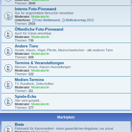
Themen:
3849
Interne Foto-Pinnwand
Nur für angemeldete Besucher einsehbar
Moderator:
Moderator/in
Unterforen:
Foto-Wettbewerb
,
Weltkatzentag 2013
Themen:
2916
Öffentliche Foto-Pinnwand
Auch für Gäste einsehbar
Moderator:
Moderator/in
Themen:
736
Andere Tiere
Hunde, Hasen, Vögel, Pferde, Meerschweinchen - alle anderen Tiere
Moderator:
Moderator/in
Themen:
608
Termine & Veranstaltungen
Messen, Shows, Katzen-Ausstellungen
Moderator:
Moderator/in
Themen:
122
Medien-Termine
TV, Rundfunk, Zeitschriften
Moderator:
Moderator/in
Themen:
111
Spiele-Ecke
Hier wird gespielt...
Moderator:
Moderator/in
Themen:
177
Marktplatz
Biete
Flohmarkt für Katzenartikel - keine gewerblichen Angebote, nur privat