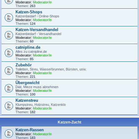
Moderator:
Moderator/in
Themen:
263
Katzen-Shops
Katzenbedarf - Online-Shops
Moderator:
Moderator/in
Themen:
124
Katzen-Versandhandel
Katzenbedarf - Versandhandel
Moderator:
Moderator/in
Themen:
60
catnipline.de
Alles zu catnipline.de
Moderator:
Moderator/in
Themen:
85
Zubehör
Toiletten, Streu, Wasserbrunnen, Bürsten, usw.
Moderator:
Moderator/in
Themen:
221
Übergewicht
Diät, Mieze muss abnehmen
Moderator:
Moderator/in
Themen:
100
Katzenstreu
Klumpstreu, Holzstreu, Katzenklo
Moderator:
Moderator/in
Themen:
182
Katzen-Zucht
Katzen-Rassen
Moderator:
Moderator/in
Themen:
183