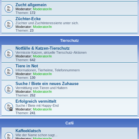
Zucht allgemein
Moderator:
Moderator/in
Themen:
172
Züchter-Ecke
Züchter und Zuchtinteressierte unter sich.
Moderator:
Moderator/in
Themen:
23
Tierschutz
Notfälle & Katzen-Tierschutz
Vermisste Katzen, aktuelle Tierschutz-Aktionen
Moderator:
Moderator/in
Themen:
642
Tiere in Not
Informationen, Tierheime, Telefonnummern
Moderator:
Moderator/in
Themen:
130
Suche / Biete ein neues Zuhause
Vermittlung von Tieren und Haltern
Moderator:
Moderator/in
Themen:
252
Erfolgreich vermittelt
Suche / Biete mit Happy-End
Moderator:
Moderator/in
Themen:
241
Café
Kaffeeklatsch
Wie der Name schon sagt...
Moderator:
Moderator/in