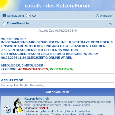
cattalk - das Katzen-Forum
Schnellzugriff
FAQ
Anmelden
Foren-Übersicht
uc
Aktuelle Zeit: 07.08.2026 04:46
he
WER IST ONLINE?
INSGESAMT SIND
4464
BESUCHER ONLINE : 0 SICHTBARE MITGLIEDER, 0
UNSICHTBARE MITGLIEDER UND 4464 GÄSTE (BASIEREND AUF DEN
AKTIVEN BESUCHERN DER LETZTEN 15 MINUTEN)
DER BESUCHERREKORD LIEGT BEI
10588
BESUCHERN, DIE AM
06.04.2026 11:24 GLEICHZEITIG ONLINE WAREN.
MITGLIEDER: 0 MITGLIEDER
LEGENDE:
ADMINISTRATOREN
,
MODERATOR/IN
GEBURTSTAGE
Heute hat kein Mitglied Geburtstag
katzen-album.de
Katzen-Infothek
Zahlreiche informative Fachartikel, nach Themengebieten sortiert und
viele Fachbegriffe in unserem Katzen-Lexikon erklärt
Moderator:
SONJA
Unterforen:
Katzen-Lexikon
,
Katzenkrankheiten
,
Katzenernährung
,
Katzen verstehen
,
Mit Katzen zusammenleben
,