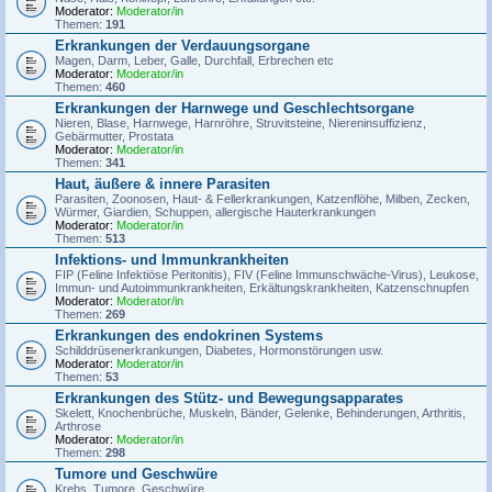
Moderator:
Moderator/in
Themen:
191
Erkrankungen der Verdauungsorgane
Magen, Darm, Leber, Galle, Durchfall, Erbrechen etc
Moderator:
Moderator/in
Themen:
460
Erkrankungen der Harnwege und Geschlechtsorgane
Nieren, Blase, Harnwege, Harnröhre, Struvitsteine, Niereninsuffizienz,
Gebärmutter, Prostata
Moderator:
Moderator/in
Themen:
341
Haut, äußere & innere Parasiten
Parasiten, Zoonosen, Haut- & Fellerkrankungen, Katzenflöhe, Milben, Zecken,
Würmer, Giardien, Schuppen, allergische Hauterkrankungen
Moderator:
Moderator/in
Themen:
513
Infektions- und Immunkrankheiten
FIP (Feline Infektiöse Peritonitis), FIV (Feline Immunschwäche-Virus), Leukose,
Immun- und Autoimmunkrankheiten, Erkältungskrankheiten, Katzenschnupfen
Moderator:
Moderator/in
Themen:
269
Erkrankungen des endokrinen Systems
Schilddrüsenerkrankungen, Diabetes, Hormonstörungen usw.
Moderator:
Moderator/in
Themen:
53
Erkrankungen des Stütz- und Bewegungsapparates
Skelett, Knochenbrüche, Muskeln, Bänder, Gelenke, Behinderungen, Arthritis,
Arthrose
Moderator:
Moderator/in
Themen:
298
Tumore und Geschwüre
Krebs, Tumore, Geschwüre