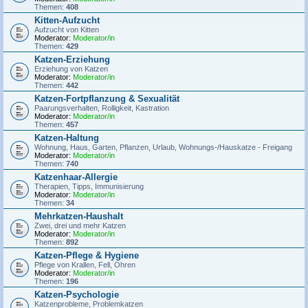
Themen:
408
Kitten-Aufzucht
Aufzucht von Kitten
Moderator:
Moderator/in
Themen:
429
Katzen-Erziehung
Erziehung von Katzen
Moderator:
Moderator/in
Themen:
442
Katzen-Fortpflanzung & Sexualität
Paarungsverhalten, Rolligkeit, Kastration
Moderator:
Moderator/in
Themen:
457
Katzen-Haltung
Wohnung, Haus, Garten, Pflanzen, Urlaub, Wohnungs-/Hauskatze - Freigang
Moderator:
Moderator/in
Themen:
740
Katzenhaar-Allergie
Therapien, Tipps, Immunisierung
Moderator:
Moderator/in
Themen:
34
Mehrkatzen-Haushalt
Zwei, drei und mehr Katzen
Moderator:
Moderator/in
Themen:
892
Katzen-Pflege & Hygiene
Pflege von Krallen, Fell, Ohren
Moderator:
Moderator/in
Themen:
196
Katzen-Psychologie
Katzenprobleme, Problemkatzen