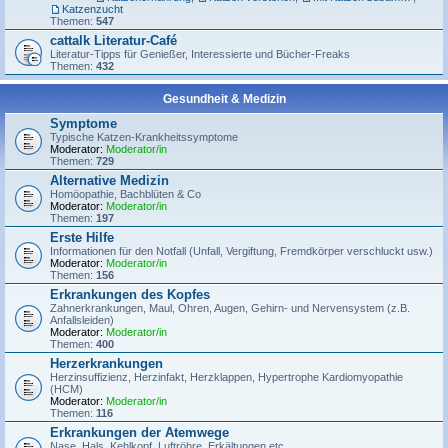
Katzenzucht
Themen:
547
cattalk Literatur-Café
Literatur-Tipps für Genießer, Interessierte und Bücher-Freaks
Themen:
432
Gesundheit & Medizin
Symptome
Typische Katzen-Krankheitssymptome
Moderator:
Moderator/in
Themen:
729
Alternative Medizin
Homöopathie, Bachblüten & Co
Moderator:
Moderator/in
Themen:
197
Erste Hilfe
Informationen für den Notfall (Unfall, Vergiftung, Fremdkörper verschluckt usw.)
Moderator:
Moderator/in
Themen:
156
Erkrankungen des Kopfes
Zahnerkrankungen, Maul, Ohren, Augen, Gehirn- und Nervensystem (z.B.
Anfallsleiden)
Moderator:
Moderator/in
Themen:
400
Herzerkrankungen
Herzinsuffizienz, Herzinfakt, Herzklappen, Hypertrophe Kardiomyopathie
(HCM)
Moderator:
Moderator/in
Themen:
116
Erkrankungen der Atemwege
Nase, Hals, Kehlkopf, Luftröhre, Erkältungen etc.