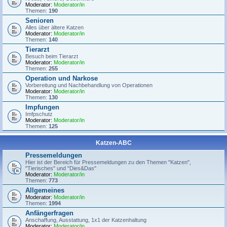
Moderator:
Moderator/in
Themen:
190
Senioren
Alles über ältere Katzen
Moderator:
Moderator/in
Themen:
140
Tierarzt
Besuch beim Tierarzt
Moderator:
Moderator/in
Themen:
255
Operation und Narkose
Vorbereitung und Nachbehandlung von Operationen
Moderator:
Moderator/in
Themen:
130
Impfungen
Imfpschutz
Moderator:
Moderator/in
Themen:
125
Katzen-ABC
Pressemeldungen
Hier ist der Bereich für Pressemeldungen zu den Themen "Katzen",
"Tierisches" und "Dies&Das"
Moderator:
Moderator/in
Themen:
773
Allgemeines
Moderator:
Moderator/in
Themen:
1994
Anfängerfragen
Anschaffung, Ausstattung, 1x1 der Katzenhaltung
Moderator:
Moderator/in