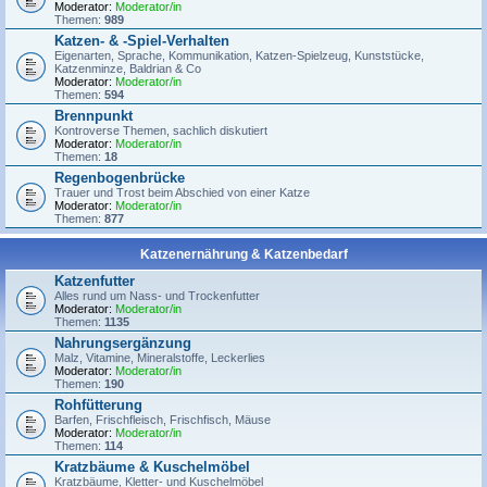
Moderator:
Moderator/in
Themen:
989
Katzen- & -Spiel-Verhalten
Eigenarten, Sprache, Kommunikation, Katzen-Spielzeug, Kunststücke,
Katzenminze, Baldrian & Co
Moderator:
Moderator/in
Themen:
594
Brennpunkt
Kontroverse Themen, sachlich diskutiert
Moderator:
Moderator/in
Themen:
18
Regenbogenbrücke
Trauer und Trost beim Abschied von einer Katze
Moderator:
Moderator/in
Themen:
877
Katzenernährung & Katzenbedarf
Katzenfutter
Alles rund um Nass- und Trockenfutter
Moderator:
Moderator/in
Themen:
1135
Nahrungsergänzung
Malz, Vitamine, Mineralstoffe, Leckerlies
Moderator:
Moderator/in
Themen:
190
Rohfütterung
Barfen, Frischfleisch, Frischfisch, Mäuse
Moderator:
Moderator/in
Themen:
114
Kratzbäume & Kuschelmöbel
Kratzbäume, Kletter- und Kuschelmöbel