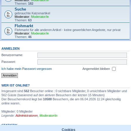
Moderator:
Moderator/in
Themen:
182
Suche
gebrauchte Katzenartikel
Moderator:
Moderator/in
Themen:
63
Flohmarkt
Flohmarkt für alle anderen Artikel - keine gewerblichen Angebote, nur privat
Moderator:
Moderator/in
Themen:
46
ANMELDEN
Benutzername:
Passwort:
Ich habe mein Passwort vergessen
Angemeldet bleiben
WER IST ONLINE?
Insgesamt sind
562
Besucher online : 0 sichtbare Mitglieder, 0 unsichtbare Mitglieder und
562 Gäste (basierend auf den aktiven Besuchern der letzten 15 Minuten)
Der Besucherrekord liegt bei
10588
Besuchern, die am 06.04.2026 11:24 gleichzeitig
online waren.
Mitglieder: 0 Mitglieder
Legende:
Administratoren
,
Moderator/in
STATISTIK
Cookies
Beiträge insgesamt
1355595
• Themen insgesamt
31935
• Mitglieder insgesamt
6711
•