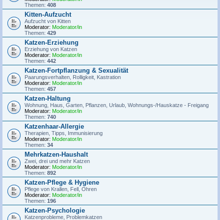
Themen:
408
Kitten-Aufzucht
Aufzucht von Kitten
Moderator:
Moderator/in
Themen:
429
Katzen-Erziehung
Erziehung von Katzen
Moderator:
Moderator/in
Themen:
442
Katzen-Fortpflanzung & Sexualität
Paarungsverhalten, Rolligkeit, Kastration
Moderator:
Moderator/in
Themen:
457
Katzen-Haltung
Wohnung, Haus, Garten, Pflanzen, Urlaub, Wohnungs-/Hauskatze - Freigang
Moderator:
Moderator/in
Themen:
740
Katzenhaar-Allergie
Therapien, Tipps, Immunisierung
Moderator:
Moderator/in
Themen:
34
Mehrkatzen-Haushalt
Zwei, drei und mehr Katzen
Moderator:
Moderator/in
Themen:
892
Katzen-Pflege & Hygiene
Pflege von Krallen, Fell, Ohren
Moderator:
Moderator/in
Themen:
196
Katzen-Psychologie
Katzenprobleme, Problemkatzen