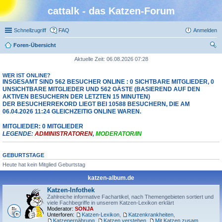
cattalk - das Katzen-Forum
Schnellzugriff
FAQ
Anmelden
Foren-Übersicht
uc
Aktuelle Zeit: 06.08.2026 07:28
he
WER IST ONLINE?
INSGESAMT SIND
562
BESUCHER ONLINE : 0 SICHTBARE MITGLIEDER, 0
UNSICHTBARE MITGLIEDER UND 562 GÄSTE (BASIEREND AUF DEN
AKTIVEN BESUCHERN DER LETZTEN 15 MINUTEN)
DER BESUCHERREKORD LIEGT BEI
10588
BESUCHERN, DIE AM
06.04.2026 11:24 GLEICHZEITIG ONLINE WAREN.
MITGLIEDER: 0 MITGLIEDER
LEGENDE:
ADMINISTRATOREN
,
MODERATOR/IN
GEBURTSTAGE
Heute hat kein Mitglied Geburtstag
katzen-album.de
Katzen-Infothek
Zahlreiche informative Fachartikel, nach Themengebieten sortiert und
viele Fachbegriffe in unserem Katzen-Lexikon erklärt
Moderator:
SONJA
Unterforen:
Katzen-Lexikon
,
Katzenkrankheiten
,
Katzenernährung
,
Katzen verstehen
,
Mit Katzen zusammenleben
,