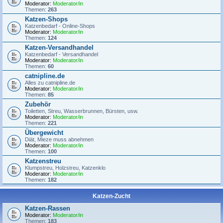
Moderator:
Moderator/in
Themen:
263
Katzen-Shops
Katzenbedarf - Online-Shops
Moderator:
Moderator/in
Themen:
124
Katzen-Versandhandel
Katzenbedarf - Versandhandel
Moderator:
Moderator/in
Themen:
60
catnipline.de
Alles zu catnipline.de
Moderator:
Moderator/in
Themen:
85
Zubehör
Toiletten, Streu, Wasserbrunnen, Bürsten, usw.
Moderator:
Moderator/in
Themen:
221
Übergewicht
Diät, Mieze muss abnehmen
Moderator:
Moderator/in
Themen:
100
Katzenstreu
Klumpstreu, Holzstreu, Katzenklo
Moderator:
Moderator/in
Themen:
182
Katzen-Zucht
Katzen-Rassen
Moderator:
Moderator/in
Themen:
183