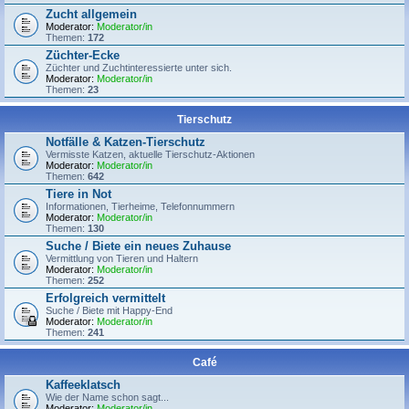
Zucht allgemein
Moderator:
Moderator/in
Themen:
172
Züchter-Ecke
Züchter und Zuchtinteressierte unter sich.
Moderator:
Moderator/in
Themen:
23
Tierschutz
Notfälle & Katzen-Tierschutz
Vermisste Katzen, aktuelle Tierschutz-Aktionen
Moderator:
Moderator/in
Themen:
642
Tiere in Not
Informationen, Tierheime, Telefonnummern
Moderator:
Moderator/in
Themen:
130
Suche / Biete ein neues Zuhause
Vermittlung von Tieren und Haltern
Moderator:
Moderator/in
Themen:
252
Erfolgreich vermittelt
Suche / Biete mit Happy-End
Moderator:
Moderator/in
Themen:
241
Café
Kaffeeklatsch
Wie der Name schon sagt...
Moderator:
Moderator/in