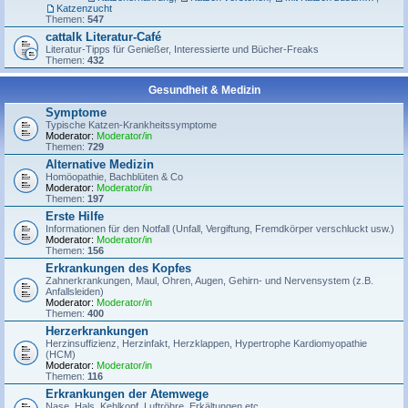
Katzenzucht
Themen:
547
cattalk Literatur-Café
Literatur-Tipps für Genießer, Interessierte und Bücher-Freaks
Themen:
432
Gesundheit & Medizin
Symptome
Typische Katzen-Krankheitssymptome
Moderator:
Moderator/in
Themen:
729
Alternative Medizin
Homöopathie, Bachblüten & Co
Moderator:
Moderator/in
Themen:
197
Erste Hilfe
Informationen für den Notfall (Unfall, Vergiftung, Fremdkörper verschluckt usw.)
Moderator:
Moderator/in
Themen:
156
Erkrankungen des Kopfes
Zahnerkrankungen, Maul, Ohren, Augen, Gehirn- und Nervensystem (z.B.
Anfallsleiden)
Moderator:
Moderator/in
Themen:
400
Herzerkrankungen
Herzinsuffizienz, Herzinfakt, Herzklappen, Hypertrophe Kardiomyopathie
(HCM)
Moderator:
Moderator/in
Themen:
116
Erkrankungen der Atemwege
Nase, Hals, Kehlkopf, Luftröhre, Erkältungen etc.