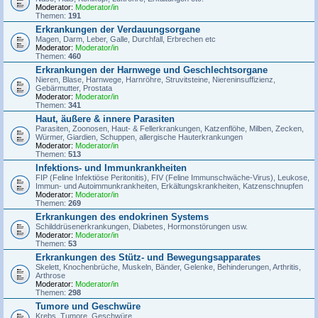
Moderator:
Moderator/in
Themen:
191
Erkrankungen der Verdauungsorgane
Magen, Darm, Leber, Galle, Durchfall, Erbrechen etc
Moderator:
Moderator/in
Themen:
460
Erkrankungen der Harnwege und Geschlechtsorgane
Nieren, Blase, Harnwege, Harnröhre, Struvitsteine, Niereninsuffizienz,
Gebärmutter, Prostata
Moderator:
Moderator/in
Themen:
341
Haut, äußere & innere Parasiten
Parasiten, Zoonosen, Haut- & Fellerkrankungen, Katzenflöhe, Milben, Zecken,
Würmer, Giardien, Schuppen, allergische Hauterkrankungen
Moderator:
Moderator/in
Themen:
513
Infektions- und Immunkrankheiten
FIP (Feline Infektiöse Peritonitis), FIV (Feline Immunschwäche-Virus), Leukose,
Immun- und Autoimmunkrankheiten, Erkältungskrankheiten, Katzenschnupfen
Moderator:
Moderator/in
Themen:
269
Erkrankungen des endokrinen Systems
Schilddrüsenerkrankungen, Diabetes, Hormonstörungen usw.
Moderator:
Moderator/in
Themen:
53
Erkrankungen des Stütz- und Bewegungsapparates
Skelett, Knochenbrüche, Muskeln, Bänder, Gelenke, Behinderungen, Arthritis,
Arthrose
Moderator:
Moderator/in
Themen:
298
Tumore und Geschwüre
Krebs, Tumore, Geschwüre