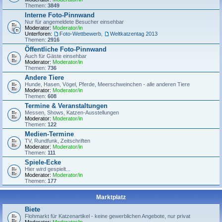
Themen:
3849
Interne Foto-Pinnwand
Nur für angemeldete Besucher einsehbar
Moderator:
Moderator/in
Unterforen:
Foto-Wettbewerb
,
Weltkatzentag 2013
Themen:
2916
Öffentliche Foto-Pinnwand
Auch für Gäste einsehbar
Moderator:
Moderator/in
Themen:
736
Andere Tiere
Hunde, Hasen, Vögel, Pferde, Meerschweinchen - alle anderen Tiere
Moderator:
Moderator/in
Themen:
608
Termine & Veranstaltungen
Messen, Shows, Katzen-Ausstellungen
Moderator:
Moderator/in
Themen:
122
Medien-Termine
TV, Rundfunk, Zeitschriften
Moderator:
Moderator/in
Themen:
111
Spiele-Ecke
Hier wird gespielt...
Moderator:
Moderator/in
Themen:
177
Marktplatz
Biete
Flohmarkt für Katzenartikel - keine gewerblichen Angebote, nur privat