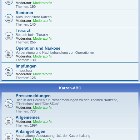
Moderator:
Moderator/in
Themen:
190
Senioren
Alles über ältere Katzen
Moderator:
Moderator/in
Themen:
140
Tierarzt
Besuch beim Tierarzt
Moderator:
Moderator/in
Themen:
255
Operation und Narkose
Vorbereitung und Nachbehandlung von Operationen
Moderator:
Moderator/in
Themen:
130
Impfungen
Imfpschutz
Moderator:
Moderator/in
Themen:
125
Katzen-ABC
Pressemeldungen
Hier ist der Bereich für Pressemeldungen zu den Themen "Katzen",
"Tierisches" und "Dies&Das"
Moderator:
Moderator/in
Themen:
773
Allgemeines
Moderator:
Moderator/in
Themen:
1994
Anfängerfragen
Anschaffung, Ausstattung, 1x1 der Katzenhaltung
Moderator:
Moderator/in