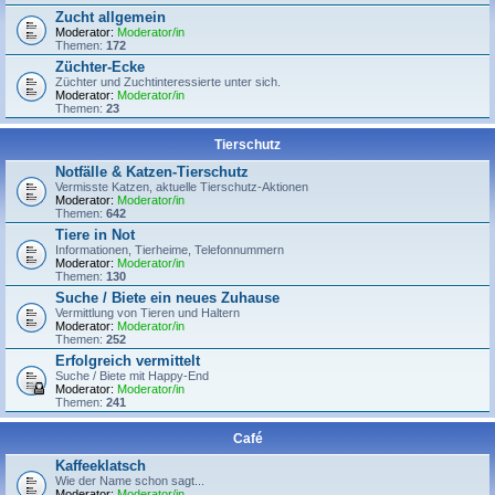
Zucht allgemein
Moderator:
Moderator/in
Themen:
172
Züchter-Ecke
Züchter und Zuchtinteressierte unter sich.
Moderator:
Moderator/in
Themen:
23
Tierschutz
Notfälle & Katzen-Tierschutz
Vermisste Katzen, aktuelle Tierschutz-Aktionen
Moderator:
Moderator/in
Themen:
642
Tiere in Not
Informationen, Tierheime, Telefonnummern
Moderator:
Moderator/in
Themen:
130
Suche / Biete ein neues Zuhause
Vermittlung von Tieren und Haltern
Moderator:
Moderator/in
Themen:
252
Erfolgreich vermittelt
Suche / Biete mit Happy-End
Moderator:
Moderator/in
Themen:
241
Café
Kaffeeklatsch
Wie der Name schon sagt...
Moderator:
Moderator/in