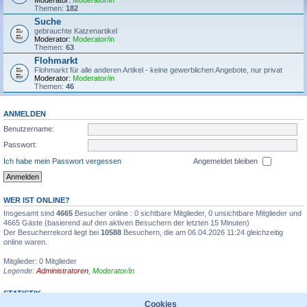
Moderator:
Moderator/in
Themen:
182
Suche
gebrauchte Katzenartikel
Moderator:
Moderator/in
Themen:
63
Flohmarkt
Flohmarkt für alle anderen Artikel - keine gewerblichen Angebote, nur privat
Moderator:
Moderator/in
Themen:
46
ANMELDEN
Benutzername:
Passwort:
Ich habe mein Passwort vergessen
Angemeldet bleiben
WER IST ONLINE?
Insgesamt sind
4665
Besucher online : 0 sichtbare Mitglieder, 0 unsichtbare Mitglieder und
4665 Gäste (basierend auf den aktiven Besuchern der letzten 15 Minuten)
Der Besucherrekord liegt bei
10588
Besuchern, die am 06.04.2026 11:24 gleichzeitig
online waren.
Mitglieder: 0 Mitglieder
Legende:
Administratoren
,
Moderator/in
STATISTIK
Cookies
Beiträge insgesamt
1355595
• Themen insgesamt
31935
• Mitglieder insgesamt
6711
•