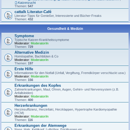
Katzenzucht
Themen:
547
cattalk Literatur-Café
Literatur-Tipps für Genießer, Interessierte und Bücher-Freaks
Themen:
432
Gesundheit & Medizin
Symptome
Typische Katzen-Krankheitssymptome
Moderator:
Moderator/in
Themen:
729
Alternative Medizin
Homöopathie, Bachblüten & Co
Moderator:
Moderator/in
Themen:
197
Erste Hilfe
Informationen für den Notfall (Unfall, Vergiftung, Fremdkörper verschluckt usw.)
Moderator:
Moderator/in
Themen:
156
Erkrankungen des Kopfes
Zahnerkrankungen, Maul, Ohren, Augen, Gehirn- und Nervensystem (z.B.
Anfallsleiden)
Moderator:
Moderator/in
Themen:
400
Herzerkrankungen
Herzinsuffizienz, Herzinfakt, Herzklappen, Hypertrophe Kardiomyopathie
(HCM)
Moderator:
Moderator/in
Themen:
116
Erkrankungen der Atemwege
Nase, Hals, Kehlkopf, Luftröhre, Erkältungen etc.