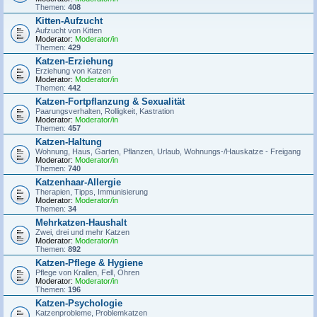
Themen:
408
Kitten-Aufzucht
Aufzucht von Kitten
Moderator:
Moderator/in
Themen:
429
Katzen-Erziehung
Erziehung von Katzen
Moderator:
Moderator/in
Themen:
442
Katzen-Fortpflanzung & Sexualität
Paarungsverhalten, Rolligkeit, Kastration
Moderator:
Moderator/in
Themen:
457
Katzen-Haltung
Wohnung, Haus, Garten, Pflanzen, Urlaub, Wohnungs-/Hauskatze - Freigang
Moderator:
Moderator/in
Themen:
740
Katzenhaar-Allergie
Therapien, Tipps, Immunisierung
Moderator:
Moderator/in
Themen:
34
Mehrkatzen-Haushalt
Zwei, drei und mehr Katzen
Moderator:
Moderator/in
Themen:
892
Katzen-Pflege & Hygiene
Pflege von Krallen, Fell, Ohren
Moderator:
Moderator/in
Themen:
196
Katzen-Psychologie
Katzenprobleme, Problemkatzen