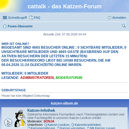
cattalk - das Katzen-Forum
Schnellzugriff
FAQ
Anmelden
Foren-Übersicht
uc
Aktuelle Zeit: 07.08.2026 04:44
he
WER IST ONLINE?
INSGESAMT SIND
4665
BESUCHER ONLINE : 0 SICHTBARE MITGLIEDER, 0
UNSICHTBARE MITGLIEDER UND 4665 GÄSTE (BASIEREND AUF DEN
AKTIVEN BESUCHERN DER LETZTEN 15 MINUTEN)
DER BESUCHERREKORD LIEGT BEI
10588
BESUCHERN, DIE AM
06.04.2026 11:24 GLEICHZEITIG ONLINE WAREN.
MITGLIEDER: 0 MITGLIEDER
LEGENDE:
ADMINISTRATOREN
,
MODERATOR/IN
GEBURTSTAGE
Heute hat kein Mitglied Geburtstag
katzen-album.de
Katzen-Infothek
Zahlreiche informative Fachartikel, nach Themengebieten sortiert und
viele Fachbegriffe in unserem Katzen-Lexikon erklärt
Moderator:
SONJA
Unterforen:
Katzen-Lexikon
,
Katzenkrankheiten
,
Katzenernährung
,
Katzen verstehen
,
Mit Katzen zusammenleben
,