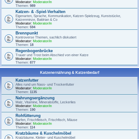
Moderator:
Moderator/in
Themen:
989
Katzen- & -Spiel-Verhalten
Eigenarten, Sprache, Kommunikation, Katzen-Spielzeug, Kunststücke,
Katzenminze, Baldrian & Co
Moderator:
Moderator/in
Themen:
594
Brennpunkt
Kontroverse Themen, sachlich diskutiert
Moderator:
Moderator/in
Themen:
18
Regenbogenbrücke
Trauer und Trost beim Abschied von einer Katze
Moderator:
Moderator/in
Themen:
877
Katzenernährung & Katzenbedarf
Katzenfutter
Alles rund um Nass- und Trockenfutter
Moderator:
Moderator/in
Themen:
1135
Nahrungsergänzung
Malz, Vitamine, Mineralstoffe, Leckerlies
Moderator:
Moderator/in
Themen:
190
Rohfütterung
Barfen, Frischfleisch, Frischfisch, Mäuse
Moderator:
Moderator/in
Themen:
114
Kratzbäume & Kuschelmöbel
Kratzbäume, Kletter- und Kuschelmöbel