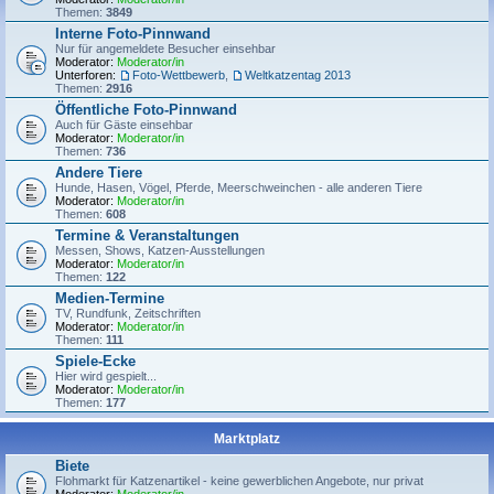
Themen:
3849
Interne Foto-Pinnwand
Nur für angemeldete Besucher einsehbar
Moderator:
Moderator/in
Unterforen:
Foto-Wettbewerb
,
Weltkatzentag 2013
Themen:
2916
Öffentliche Foto-Pinnwand
Auch für Gäste einsehbar
Moderator:
Moderator/in
Themen:
736
Andere Tiere
Hunde, Hasen, Vögel, Pferde, Meerschweinchen - alle anderen Tiere
Moderator:
Moderator/in
Themen:
608
Termine & Veranstaltungen
Messen, Shows, Katzen-Ausstellungen
Moderator:
Moderator/in
Themen:
122
Medien-Termine
TV, Rundfunk, Zeitschriften
Moderator:
Moderator/in
Themen:
111
Spiele-Ecke
Hier wird gespielt...
Moderator:
Moderator/in
Themen:
177
Marktplatz
Biete
Flohmarkt für Katzenartikel - keine gewerblichen Angebote, nur privat