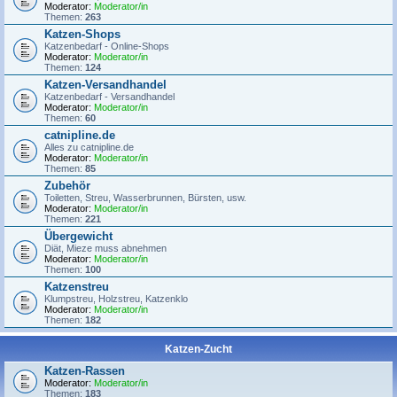
Moderator:
Moderator/in
Themen:
263
Katzen-Shops
Katzenbedarf - Online-Shops
Moderator:
Moderator/in
Themen:
124
Katzen-Versandhandel
Katzenbedarf - Versandhandel
Moderator:
Moderator/in
Themen:
60
catnipline.de
Alles zu catnipline.de
Moderator:
Moderator/in
Themen:
85
Zubehör
Toiletten, Streu, Wasserbrunnen, Bürsten, usw.
Moderator:
Moderator/in
Themen:
221
Übergewicht
Diät, Mieze muss abnehmen
Moderator:
Moderator/in
Themen:
100
Katzenstreu
Klumpstreu, Holzstreu, Katzenklo
Moderator:
Moderator/in
Themen:
182
Katzen-Zucht
Katzen-Rassen
Moderator:
Moderator/in
Themen:
183