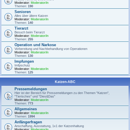
Moderator:
Moderator/in
Themen:
190
Senioren
Alles über ältere Katzen
Moderator:
Moderator/in
Themen:
140
Tierarzt
Besuch beim Tierarzt
Moderator:
Moderator/in
Themen:
255
Operation und Narkose
Vorbereitung und Nachbehandlung von Operationen
Moderator:
Moderator/in
Themen:
130
Impfungen
Imfpschutz
Moderator:
Moderator/in
Themen:
125
Katzen-ABC
Pressemeldungen
Hier ist der Bereich für Pressemeldungen zu den Themen "Katzen",
"Tierisches" und "Dies&Das"
Moderator:
Moderator/in
Themen:
773
Allgemeines
Moderator:
Moderator/in
Themen:
1994
Anfängerfragen
Anschaffung, Ausstattung, 1x1 der Katzenhaltung
Moderator:
Moderator/in