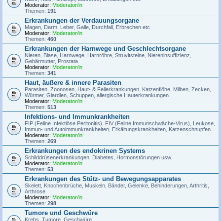
Moderator:
Moderator/in
Themen:
191
Erkrankungen der Verdauungsorgane
Magen, Darm, Leber, Galle, Durchfall, Erbrechen etc
Moderator:
Moderator/in
Themen:
460
Erkrankungen der Harnwege und Geschlechtsorgane
Nieren, Blase, Harnwege, Harnröhre, Struvitsteine, Niereninsuffizienz,
Gebärmutter, Prostata
Moderator:
Moderator/in
Themen:
341
Haut, äußere & innere Parasiten
Parasiten, Zoonosen, Haut- & Fellerkrankungen, Katzenflöhe, Milben, Zecken,
Würmer, Giardien, Schuppen, allergische Hauterkrankungen
Moderator:
Moderator/in
Themen:
513
Infektions- und Immunkrankheiten
FIP (Feline Infektiöse Peritonitis), FIV (Feline Immunschwäche-Virus), Leukose,
Immun- und Autoimmunkrankheiten, Erkältungskrankheiten, Katzenschnupfen
Moderator:
Moderator/in
Themen:
269
Erkrankungen des endokrinen Systems
Schilddrüsenerkrankungen, Diabetes, Hormonstörungen usw.
Moderator:
Moderator/in
Themen:
53
Erkrankungen des Stütz- und Bewegungsapparates
Skelett, Knochenbrüche, Muskeln, Bänder, Gelenke, Behinderungen, Arthritis,
Arthrose
Moderator:
Moderator/in
Themen:
298
Tumore und Geschwüre
Krebs, Tumore, Geschwüre