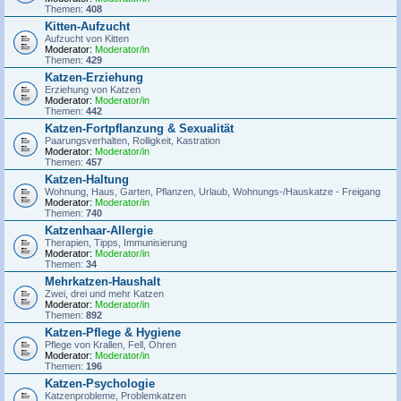
Themen:
408
Kitten-Aufzucht
Aufzucht von Kitten
Moderator:
Moderator/in
Themen:
429
Katzen-Erziehung
Erziehung von Katzen
Moderator:
Moderator/in
Themen:
442
Katzen-Fortpflanzung & Sexualität
Paarungsverhalten, Rolligkeit, Kastration
Moderator:
Moderator/in
Themen:
457
Katzen-Haltung
Wohnung, Haus, Garten, Pflanzen, Urlaub, Wohnungs-/Hauskatze - Freigang
Moderator:
Moderator/in
Themen:
740
Katzenhaar-Allergie
Therapien, Tipps, Immunisierung
Moderator:
Moderator/in
Themen:
34
Mehrkatzen-Haushalt
Zwei, drei und mehr Katzen
Moderator:
Moderator/in
Themen:
892
Katzen-Pflege & Hygiene
Pflege von Krallen, Fell, Ohren
Moderator:
Moderator/in
Themen:
196
Katzen-Psychologie
Katzenprobleme, Problemkatzen