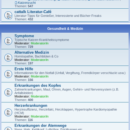
Katzenzucht
Themen:
547
cattalk Literatur-Café
Literatur-Tipps für Genießer, Interessierte und Bücher-Freaks
Themen:
432
Gesundheit & Medizin
Symptome
Typische Katzen-Krankheitssymptome
Moderator:
Moderator/in
Themen:
729
Alternative Medizin
Homöopathie, Bachblüten & Co
Moderator:
Moderator/in
Themen:
197
Erste Hilfe
Informationen für den Notfall (Unfall, Vergiftung, Fremdkörper verschluckt usw.)
Moderator:
Moderator/in
Themen:
156
Erkrankungen des Kopfes
Zahnerkrankungen, Maul, Ohren, Augen, Gehirn- und Nervensystem (z.B.
Anfallsleiden)
Moderator:
Moderator/in
Themen:
400
Herzerkrankungen
Herzinsuffizienz, Herzinfakt, Herzklappen, Hypertrophe Kardiomyopathie
(HCM)
Moderator:
Moderator/in
Themen:
116
Erkrankungen der Atemwege
Nase, Hals, Kehlkopf, Luftröhre, Erkältungen etc.