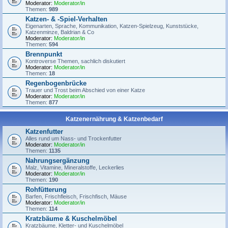
Moderator:
Moderator/in
Themen:
989
Katzen- & -Spiel-Verhalten
Eigenarten, Sprache, Kommunikation, Katzen-Spielzeug, Kunststücke,
Katzenminze, Baldrian & Co
Moderator:
Moderator/in
Themen:
594
Brennpunkt
Kontroverse Themen, sachlich diskutiert
Moderator:
Moderator/in
Themen:
18
Regenbogenbrücke
Trauer und Trost beim Abschied von einer Katze
Moderator:
Moderator/in
Themen:
877
Katzenernährung & Katzenbedarf
Katzenfutter
Alles rund um Nass- und Trockenfutter
Moderator:
Moderator/in
Themen:
1135
Nahrungsergänzung
Malz, Vitamine, Mineralstoffe, Leckerlies
Moderator:
Moderator/in
Themen:
190
Rohfütterung
Barfen, Frischfleisch, Frischfisch, Mäuse
Moderator:
Moderator/in
Themen:
114
Kratzbäume & Kuschelmöbel
Kratzbäume, Kletter- und Kuschelmöbel