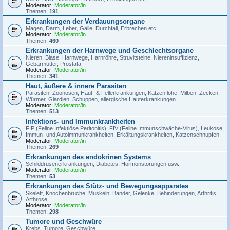
Moderator:
Moderator/in
Themen:
191
Erkrankungen der Verdauungsorgane
Magen, Darm, Leber, Galle, Durchfall, Erbrechen etc
Moderator:
Moderator/in
Themen:
460
Erkrankungen der Harnwege und Geschlechtsorgane
Nieren, Blase, Harnwege, Harnröhre, Struvitsteine, Niereninsuffizienz,
Gebärmutter, Prostata
Moderator:
Moderator/in
Themen:
341
Haut, äußere & innere Parasiten
Parasiten, Zoonosen, Haut- & Fellerkrankungen, Katzenflöhe, Milben, Zecken,
Würmer, Giardien, Schuppen, allergische Hauterkrankungen
Moderator:
Moderator/in
Themen:
513
Infektions- und Immunkrankheiten
FIP (Feline Infektiöse Peritonitis), FIV (Feline Immunschwäche-Virus), Leukose,
Immun- und Autoimmunkrankheiten, Erkältungskrankheiten, Katzenschnupfen
Moderator:
Moderator/in
Themen:
269
Erkrankungen des endokrinen Systems
Schilddrüsenerkrankungen, Diabetes, Hormonstörungen usw.
Moderator:
Moderator/in
Themen:
53
Erkrankungen des Stütz- und Bewegungsapparates
Skelett, Knochenbrüche, Muskeln, Bänder, Gelenke, Behinderungen, Arthritis,
Arthrose
Moderator:
Moderator/in
Themen:
298
Tumore und Geschwüre
Krebs, Tumore, Geschwüre