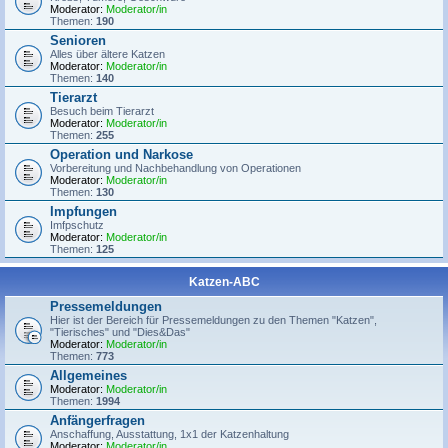
Moderator:
Moderator/in
Themen:
190
Senioren
Alles über ältere Katzen
Moderator:
Moderator/in
Themen:
140
Tierarzt
Besuch beim Tierarzt
Moderator:
Moderator/in
Themen:
255
Operation und Narkose
Vorbereitung und Nachbehandlung von Operationen
Moderator:
Moderator/in
Themen:
130
Impfungen
Imfpschutz
Moderator:
Moderator/in
Themen:
125
Katzen-ABC
Pressemeldungen
Hier ist der Bereich für Pressemeldungen zu den Themen "Katzen",
"Tierisches" und "Dies&Das"
Moderator:
Moderator/in
Themen:
773
Allgemeines
Moderator:
Moderator/in
Themen:
1994
Anfängerfragen
Anschaffung, Ausstattung, 1x1 der Katzenhaltung
Moderator:
Moderator/in