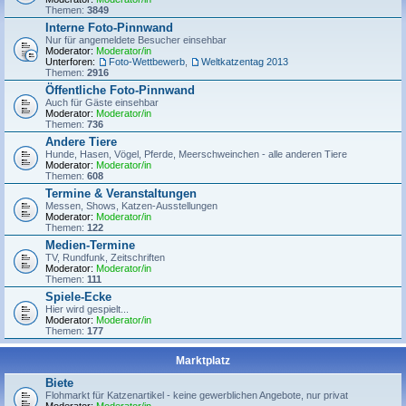
Themen:
3849
Interne Foto-Pinnwand
Nur für angemeldete Besucher einsehbar
Moderator:
Moderator/in
Unterforen:
Foto-Wettbewerb
,
Weltkatzentag 2013
Themen:
2916
Öffentliche Foto-Pinnwand
Auch für Gäste einsehbar
Moderator:
Moderator/in
Themen:
736
Andere Tiere
Hunde, Hasen, Vögel, Pferde, Meerschweinchen - alle anderen Tiere
Moderator:
Moderator/in
Themen:
608
Termine & Veranstaltungen
Messen, Shows, Katzen-Ausstellungen
Moderator:
Moderator/in
Themen:
122
Medien-Termine
TV, Rundfunk, Zeitschriften
Moderator:
Moderator/in
Themen:
111
Spiele-Ecke
Hier wird gespielt...
Moderator:
Moderator/in
Themen:
177
Marktplatz
Biete
Flohmarkt für Katzenartikel - keine gewerblichen Angebote, nur privat