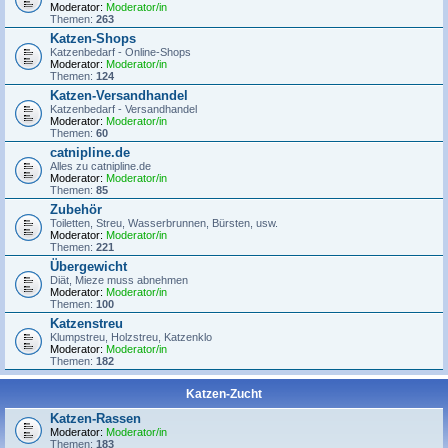
Moderator:
Moderator/in
Themen:
263
Katzen-Shops
Katzenbedarf - Online-Shops
Moderator:
Moderator/in
Themen:
124
Katzen-Versandhandel
Katzenbedarf - Versandhandel
Moderator:
Moderator/in
Themen:
60
catnipline.de
Alles zu catnipline.de
Moderator:
Moderator/in
Themen:
85
Zubehör
Toiletten, Streu, Wasserbrunnen, Bürsten, usw.
Moderator:
Moderator/in
Themen:
221
Übergewicht
Diät, Mieze muss abnehmen
Moderator:
Moderator/in
Themen:
100
Katzenstreu
Klumpstreu, Holzstreu, Katzenklo
Moderator:
Moderator/in
Themen:
182
Katzen-Zucht
Katzen-Rassen
Moderator:
Moderator/in
Themen:
183