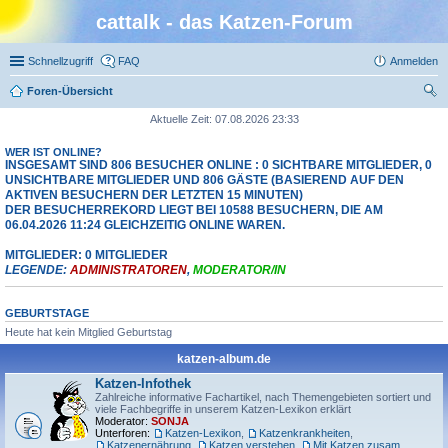
cattalk - das Katzen-Forum
Schnellzugriff
FAQ
Anmelden
Foren-Übersicht
uc
Aktuelle Zeit: 07.08.2026 23:33
he
WER IST ONLINE?
INSGESAMT SIND
806
BESUCHER ONLINE : 0 SICHTBARE MITGLIEDER, 0
UNSICHTBARE MITGLIEDER UND 806 GÄSTE (BASIEREND AUF DEN
AKTIVEN BESUCHERN DER LETZTEN 15 MINUTEN)
DER BESUCHERREKORD LIEGT BEI
10588
BESUCHERN, DIE AM
06.04.2026 11:24 GLEICHZEITIG ONLINE WAREN.
MITGLIEDER: 0 MITGLIEDER
LEGENDE:
ADMINISTRATOREN
,
MODERATOR/IN
GEBURTSTAGE
Heute hat kein Mitglied Geburtstag
katzen-album.de
Katzen-Infothek
Zahlreiche informative Fachartikel, nach Themengebieten sortiert und
viele Fachbegriffe in unserem Katzen-Lexikon erklärt
Moderator:
SONJA
Unterforen:
Katzen-Lexikon
,
Katzenkrankheiten
,
Katzenernährung
,
Katzen verstehen
,
Mit Katzen zusammenleben
,