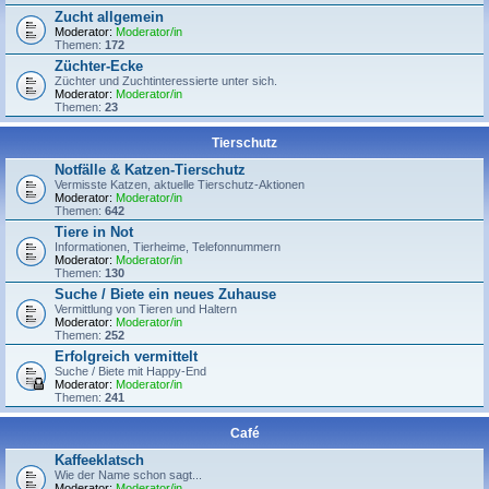
Zucht allgemein
Moderator:
Moderator/in
Themen:
172
Züchter-Ecke
Züchter und Zuchtinteressierte unter sich.
Moderator:
Moderator/in
Themen:
23
Tierschutz
Notfälle & Katzen-Tierschutz
Vermisste Katzen, aktuelle Tierschutz-Aktionen
Moderator:
Moderator/in
Themen:
642
Tiere in Not
Informationen, Tierheime, Telefonnummern
Moderator:
Moderator/in
Themen:
130
Suche / Biete ein neues Zuhause
Vermittlung von Tieren und Haltern
Moderator:
Moderator/in
Themen:
252
Erfolgreich vermittelt
Suche / Biete mit Happy-End
Moderator:
Moderator/in
Themen:
241
Café
Kaffeeklatsch
Wie der Name schon sagt...
Moderator:
Moderator/in