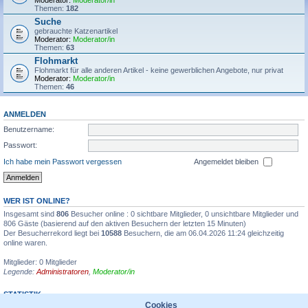
Moderator:
Moderator/in
Themen:
182
Suche
gebrauchte Katzenartikel
Moderator:
Moderator/in
Themen:
63
Flohmarkt
Flohmarkt für alle anderen Artikel - keine gewerblichen Angebote, nur privat
Moderator:
Moderator/in
Themen:
46
ANMELDEN
Benutzername:
Passwort:
Ich habe mein Passwort vergessen
Angemeldet bleiben
WER IST ONLINE?
Insgesamt sind
806
Besucher online : 0 sichtbare Mitglieder, 0 unsichtbare Mitglieder und
806 Gäste (basierend auf den aktiven Besuchern der letzten 15 Minuten)
Der Besucherrekord liegt bei
10588
Besuchern, die am 06.04.2026 11:24 gleichzeitig
online waren.
Mitglieder: 0 Mitglieder
Legende:
Administratoren
,
Moderator/in
STATISTIK
Cookies
Beiträge insgesamt
1355595
• Themen insgesamt
31935
• Mitglieder insgesamt
6711
•