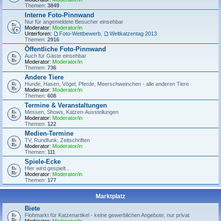
Themen:
3849
Interne Foto-Pinnwand
Nur für angemeldete Besucher einsehbar
Moderator:
Moderator/in
Unterforen:
Foto-Wettbewerb
,
Weltkatzentag 2013
Themen:
2916
Öffentliche Foto-Pinnwand
Auch für Gäste einsehbar
Moderator:
Moderator/in
Themen:
736
Andere Tiere
Hunde, Hasen, Vögel, Pferde, Meerschweinchen - alle anderen Tiere
Moderator:
Moderator/in
Themen:
608
Termine & Veranstaltungen
Messen, Shows, Katzen-Ausstellungen
Moderator:
Moderator/in
Themen:
122
Medien-Termine
TV, Rundfunk, Zeitschriften
Moderator:
Moderator/in
Themen:
111
Spiele-Ecke
Hier wird gespielt...
Moderator:
Moderator/in
Themen:
177
Marktplatz
Biete
Flohmarkt für Katzenartikel - keine gewerblichen Angebote, nur privat