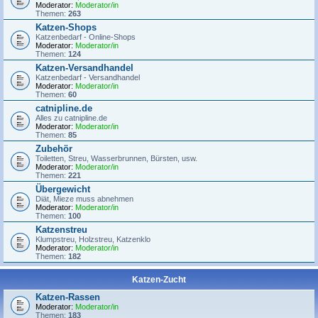
Moderator:
Moderator/in
Themen:
263
Katzen-Shops
Katzenbedarf - Online-Shops
Moderator:
Moderator/in
Themen:
124
Katzen-Versandhandel
Katzenbedarf - Versandhandel
Moderator:
Moderator/in
Themen:
60
catnipline.de
Alles zu catnipline.de
Moderator:
Moderator/in
Themen:
85
Zubehör
Toiletten, Streu, Wasserbrunnen, Bürsten, usw.
Moderator:
Moderator/in
Themen:
221
Übergewicht
Diät, Mieze muss abnehmen
Moderator:
Moderator/in
Themen:
100
Katzenstreu
Klumpstreu, Holzstreu, Katzenklo
Moderator:
Moderator/in
Themen:
182
Katzen-Zucht
Katzen-Rassen
Moderator:
Moderator/in
Themen:
183