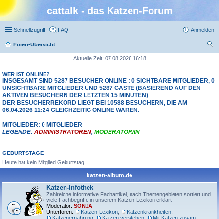
cattalk - das Katzen-Forum
Schnellzugriff
FAQ
Anmelden
Foren-Übersicht
uc
Aktuelle Zeit: 07.08.2026 16:18
he
WER IST ONLINE?
INSGESAMT SIND
5287
BESUCHER ONLINE : 0 SICHTBARE MITGLIEDER, 0
UNSICHTBARE MITGLIEDER UND 5287 GÄSTE (BASIEREND AUF DEN
AKTIVEN BESUCHERN DER LETZTEN 15 MINUTEN)
DER BESUCHERREKORD LIEGT BEI
10588
BESUCHERN, DIE AM
06.04.2026 11:24 GLEICHZEITIG ONLINE WAREN.
MITGLIEDER: 0 MITGLIEDER
LEGENDE:
ADMINISTRATOREN
,
MODERATOR/IN
GEBURTSTAGE
Heute hat kein Mitglied Geburtstag
katzen-album.de
Katzen-Infothek
Zahlreiche informative Fachartikel, nach Themengebieten sortiert und
viele Fachbegriffe in unserem Katzen-Lexikon erklärt
Moderator:
SONJA
Unterforen:
Katzen-Lexikon
,
Katzenkrankheiten
,
Katzenernährung
,
Katzen verstehen
,
Mit Katzen zusammenleben
,