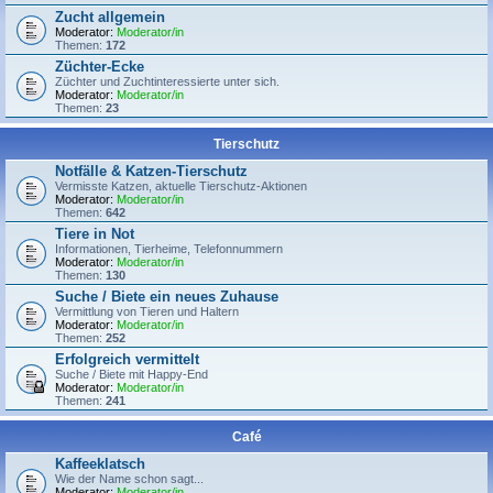
Zucht allgemein
Moderator:
Moderator/in
Themen:
172
Züchter-Ecke
Züchter und Zuchtinteressierte unter sich.
Moderator:
Moderator/in
Themen:
23
Tierschutz
Notfälle & Katzen-Tierschutz
Vermisste Katzen, aktuelle Tierschutz-Aktionen
Moderator:
Moderator/in
Themen:
642
Tiere in Not
Informationen, Tierheime, Telefonnummern
Moderator:
Moderator/in
Themen:
130
Suche / Biete ein neues Zuhause
Vermittlung von Tieren und Haltern
Moderator:
Moderator/in
Themen:
252
Erfolgreich vermittelt
Suche / Biete mit Happy-End
Moderator:
Moderator/in
Themen:
241
Café
Kaffeeklatsch
Wie der Name schon sagt...
Moderator:
Moderator/in