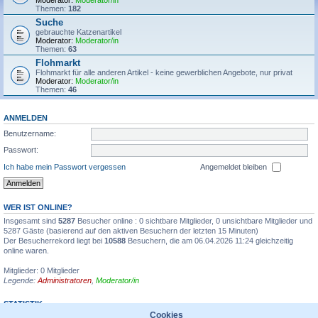
Moderator:
Moderator/in
Themen:
182
Suche
gebrauchte Katzenartikel
Moderator:
Moderator/in
Themen:
63
Flohmarkt
Flohmarkt für alle anderen Artikel - keine gewerblichen Angebote, nur privat
Moderator:
Moderator/in
Themen:
46
ANMELDEN
Benutzername:
Passwort:
Ich habe mein Passwort vergessen
Angemeldet bleiben
WER IST ONLINE?
Insgesamt sind
5287
Besucher online : 0 sichtbare Mitglieder, 0 unsichtbare Mitglieder und
5287 Gäste (basierend auf den aktiven Besuchern der letzten 15 Minuten)
Der Besucherrekord liegt bei
10588
Besuchern, die am 06.04.2026 11:24 gleichzeitig
online waren.
Mitglieder: 0 Mitglieder
Legende:
Administratoren
,
Moderator/in
STATISTIK
Cookies
Beiträge insgesamt
1355595
• Themen insgesamt
31935
• Mitglieder insgesamt
6711
•