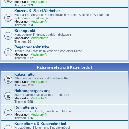
Moderator:
Moderator/in
Themen:
989
Katzen- & -Spiel-Verhalten
Eigenarten, Sprache, Kommunikation, Katzen-Spielzeug, Kunststücke,
Katzenminze, Baldrian & Co
Moderator:
Moderator/in
Themen:
594
Brennpunkt
Kontroverse Themen, sachlich diskutiert
Moderator:
Moderator/in
Themen:
18
Regenbogenbrücke
Trauer und Trost beim Abschied von einer Katze
Moderator:
Moderator/in
Themen:
877
Katzenernährung & Katzenbedarf
Katzenfutter
Alles rund um Nass- und Trockenfutter
Moderator:
Moderator/in
Themen:
1135
Nahrungsergänzung
Malz, Vitamine, Mineralstoffe, Leckerlies
Moderator:
Moderator/in
Themen:
190
Rohfütterung
Barfen, Frischfleisch, Frischfisch, Mäuse
Moderator:
Moderator/in
Themen:
114
Kratzbäume & Kuschelmöbel
Kratzbäume, Kletter- und Kuschelmöbel