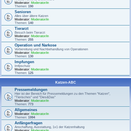
Moderator:
Moderator/in
Themen:
190
Senioren
Alles über ältere Katzen
Moderator:
Moderator/in
Themen:
140
Tierarzt
Besuch beim Tierarzt
Moderator:
Moderator/in
Themen:
255
Operation und Narkose
Vorbereitung und Nachbehandlung von Operationen
Moderator:
Moderator/in
Themen:
130
Impfungen
Imfpschutz
Moderator:
Moderator/in
Themen:
125
Katzen-ABC
Pressemeldungen
Hier ist der Bereich für Pressemeldungen zu den Themen "Katzen",
"Tierisches" und "Dies&Das"
Moderator:
Moderator/in
Themen:
773
Allgemeines
Moderator:
Moderator/in
Themen:
1994
Anfängerfragen
Anschaffung, Ausstattung, 1x1 der Katzenhaltung
Moderator:
Moderator/in