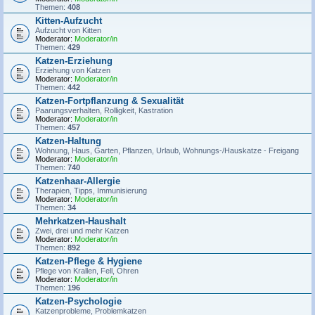
Themen:
408
Kitten-Aufzucht
Aufzucht von Kitten
Moderator:
Moderator/in
Themen:
429
Katzen-Erziehung
Erziehung von Katzen
Moderator:
Moderator/in
Themen:
442
Katzen-Fortpflanzung & Sexualität
Paarungsverhalten, Rolligkeit, Kastration
Moderator:
Moderator/in
Themen:
457
Katzen-Haltung
Wohnung, Haus, Garten, Pflanzen, Urlaub, Wohnungs-/Hauskatze - Freigang
Moderator:
Moderator/in
Themen:
740
Katzenhaar-Allergie
Therapien, Tipps, Immunisierung
Moderator:
Moderator/in
Themen:
34
Mehrkatzen-Haushalt
Zwei, drei und mehr Katzen
Moderator:
Moderator/in
Themen:
892
Katzen-Pflege & Hygiene
Pflege von Krallen, Fell, Ohren
Moderator:
Moderator/in
Themen:
196
Katzen-Psychologie
Katzenprobleme, Problemkatzen