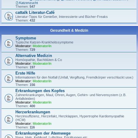
Katzenzucht
Themen:
547
cattalk Literatur-Café
Literatur-Tipps für Genießer, Interessierte und Bücher-Freaks
Themen:
432
Gesundheit & Medizin
Symptome
Typische Katzen-Krankheitssymptome
Moderator:
Moderator/in
Themen:
729
Alternative Medizin
Homöopathie, Bachblüten & Co
Moderator:
Moderator/in
Themen:
197
Erste Hilfe
Informationen für den Notfall (Unfall, Vergiftung, Fremdkörper verschluckt usw.)
Moderator:
Moderator/in
Themen:
156
Erkrankungen des Kopfes
Zahnerkrankungen, Maul, Ohren, Augen, Gehirn- und Nervensystem (z.B.
Anfallsleiden)
Moderator:
Moderator/in
Themen:
400
Herzerkrankungen
Herzinsuffizienz, Herzinfakt, Herzklappen, Hypertrophe Kardiomyopathie
(HCM)
Moderator:
Moderator/in
Themen:
116
Erkrankungen der Atemwege
Nase, Hals, Kehlkopf, Luftröhre, Erkältungen etc.