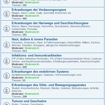
Moderator:
Moderator/in
Themen:
191
Erkrankungen der Verdauungsorgane
Magen, Darm, Leber, Galle, Durchfall, Erbrechen etc
Moderator:
Moderator/in
Themen:
460
Erkrankungen der Harnwege und Geschlechtsorgane
Nieren, Blase, Harnwege, Harnröhre, Struvitsteine, Niereninsuffizienz,
Gebärmutter, Prostata
Moderator:
Moderator/in
Themen:
341
Haut, äußere & innere Parasiten
Parasiten, Zoonosen, Haut- & Fellerkrankungen, Katzenflöhe, Milben, Zecken,
Würmer, Giardien, Schuppen, allergische Hauterkrankungen
Moderator:
Moderator/in
Themen:
513
Infektions- und Immunkrankheiten
FIP (Feline Infektiöse Peritonitis), FIV (Feline Immunschwäche-Virus), Leukose,
Immun- und Autoimmunkrankheiten, Erkältungskrankheiten, Katzenschnupfen
Moderator:
Moderator/in
Themen:
269
Erkrankungen des endokrinen Systems
Schilddrüsenerkrankungen, Diabetes, Hormonstörungen usw.
Moderator:
Moderator/in
Themen:
53
Erkrankungen des Stütz- und Bewegungsapparates
Skelett, Knochenbrüche, Muskeln, Bänder, Gelenke, Behinderungen, Arthritis,
Arthrose
Moderator:
Moderator/in
Themen:
298
Tumore und Geschwüre
Krebs, Tumore, Geschwüre