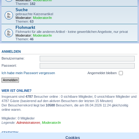
Moderator:
Moderator/in
Themen:
182
Suche
gebrauchte Katzenartikel
Moderator:
Moderator/in
Themen:
63
Flohmarkt
Flohmarkt für alle anderen Artikel - keine gewerblichen Angebote, nur privat
Moderator:
Moderator/in
Themen:
46
ANMELDEN
Benutzername:
Passwort:
Ich habe mein Passwort vergessen
Angemeldet bleiben
WER IST ONLINE?
Insgesamt sind
4787
Besucher online : 0 sichtbare Mitglieder, 0 unsichtbare Mitglieder und
4787 Gäste (basierend auf den aktiven Besuchern der letzten 15 Minuten)
Der Besucherrekord liegt bei
10588
Besuchern, die am 06.04.2026 11:24 gleichzeitig
online waren.
Mitglieder: 0 Mitglieder
Legende:
Administratoren
,
Moderator/in
STATISTIK
Cookies
Beiträge insgesamt
1355595
• Themen insgesamt
31935
• Mitglieder insgesamt
6711
•