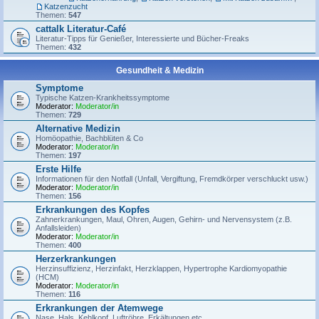
Katzenzucht
Themen:
547
cattalk Literatur-Café
Literatur-Tipps für Genießer, Interessierte und Bücher-Freaks
Themen:
432
Gesundheit & Medizin
Symptome
Typische Katzen-Krankheitssymptome
Moderator:
Moderator/in
Themen:
729
Alternative Medizin
Homöopathie, Bachblüten & Co
Moderator:
Moderator/in
Themen:
197
Erste Hilfe
Informationen für den Notfall (Unfall, Vergiftung, Fremdkörper verschluckt usw.)
Moderator:
Moderator/in
Themen:
156
Erkrankungen des Kopfes
Zahnerkrankungen, Maul, Ohren, Augen, Gehirn- und Nervensystem (z.B.
Anfallsleiden)
Moderator:
Moderator/in
Themen:
400
Herzerkrankungen
Herzinsuffizienz, Herzinfakt, Herzklappen, Hypertrophe Kardiomyopathie
(HCM)
Moderator:
Moderator/in
Themen:
116
Erkrankungen der Atemwege
Nase, Hals, Kehlkopf, Luftröhre, Erkältungen etc.