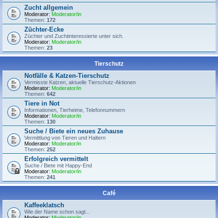
Zucht allgemein
Moderator:
Moderator/in
Themen:
172
Züchter-Ecke
Züchter und Zuchtinteressierte unter sich.
Moderator:
Moderator/in
Themen:
23
Tierschutz
Notfälle & Katzen-Tierschutz
Vermisste Katzen, aktuelle Tierschutz-Aktionen
Moderator:
Moderator/in
Themen:
642
Tiere in Not
Informationen, Tierheime, Telefonnummern
Moderator:
Moderator/in
Themen:
130
Suche / Biete ein neues Zuhause
Vermittlung von Tieren und Haltern
Moderator:
Moderator/in
Themen:
252
Erfolgreich vermittelt
Suche / Biete mit Happy-End
Moderator:
Moderator/in
Themen:
241
Café
Kaffeeklatsch
Wie der Name schon sagt...
Moderator:
Moderator/in