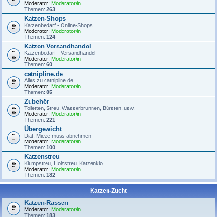
Moderator:
Moderator/in
Themen:
263
Katzen-Shops
Katzenbedarf - Online-Shops
Moderator:
Moderator/in
Themen:
124
Katzen-Versandhandel
Katzenbedarf - Versandhandel
Moderator:
Moderator/in
Themen:
60
catnipline.de
Alles zu catnipline.de
Moderator:
Moderator/in
Themen:
85
Zubehör
Toiletten, Streu, Wasserbrunnen, Bürsten, usw.
Moderator:
Moderator/in
Themen:
221
Übergewicht
Diät, Mieze muss abnehmen
Moderator:
Moderator/in
Themen:
100
Katzenstreu
Klumpstreu, Holzstreu, Katzenklo
Moderator:
Moderator/in
Themen:
182
Katzen-Zucht
Katzen-Rassen
Moderator:
Moderator/in
Themen:
183