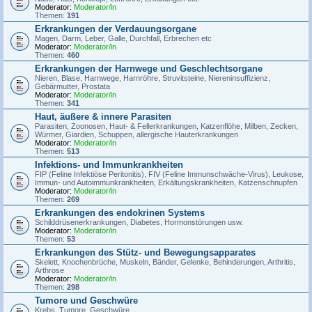
Moderator:
Moderator/in
Themen:
191
Erkrankungen der Verdauungsorgane
Magen, Darm, Leber, Galle, Durchfall, Erbrechen etc
Moderator:
Moderator/in
Themen:
460
Erkrankungen der Harnwege und Geschlechtsorgane
Nieren, Blase, Harnwege, Harnröhre, Struvitsteine, Niereninsuffizienz,
Gebärmutter, Prostata
Moderator:
Moderator/in
Themen:
341
Haut, äußere & innere Parasiten
Parasiten, Zoonosen, Haut- & Fellerkrankungen, Katzenflöhe, Milben, Zecken,
Würmer, Giardien, Schuppen, allergische Hauterkrankungen
Moderator:
Moderator/in
Themen:
513
Infektions- und Immunkrankheiten
FIP (Feline Infektiöse Peritonitis), FIV (Feline Immunschwäche-Virus), Leukose,
Immun- und Autoimmunkrankheiten, Erkältungskrankheiten, Katzenschnupfen
Moderator:
Moderator/in
Themen:
269
Erkrankungen des endokrinen Systems
Schilddrüsenerkrankungen, Diabetes, Hormonstörungen usw.
Moderator:
Moderator/in
Themen:
53
Erkrankungen des Stütz- und Bewegungsapparates
Skelett, Knochenbrüche, Muskeln, Bänder, Gelenke, Behinderungen, Arthritis,
Arthrose
Moderator:
Moderator/in
Themen:
298
Tumore und Geschwüre
Krebs, Tumore, Geschwüre