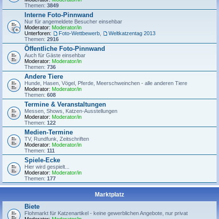
Themen:
3849
Interne Foto-Pinnwand
Nur für angemeldete Besucher einsehbar
Moderator:
Moderator/in
Unterforen:
Foto-Wettbewerb
,
Weltkatzentag 2013
Themen:
2916
Öffentliche Foto-Pinnwand
Auch für Gäste einsehbar
Moderator:
Moderator/in
Themen:
736
Andere Tiere
Hunde, Hasen, Vögel, Pferde, Meerschweinchen - alle anderen Tiere
Moderator:
Moderator/in
Themen:
608
Termine & Veranstaltungen
Messen, Shows, Katzen-Ausstellungen
Moderator:
Moderator/in
Themen:
122
Medien-Termine
TV, Rundfunk, Zeitschriften
Moderator:
Moderator/in
Themen:
111
Spiele-Ecke
Hier wird gespielt...
Moderator:
Moderator/in
Themen:
177
Marktplatz
Biete
Flohmarkt für Katzenartikel - keine gewerblichen Angebote, nur privat