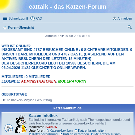
cattalk - das Katzen-Forum
Schnellzugriff
FAQ
Anmelden
Foren-Übersicht
uc
Aktuelle Zeit: 07.08.2026 01:06
he
WER IST ONLINE?
INSGESAMT SIND
4787
BESUCHER ONLINE : 0 SICHTBARE MITGLIEDER, 0
UNSICHTBARE MITGLIEDER UND 4787 GÄSTE (BASIEREND AUF DEN
AKTIVEN BESUCHERN DER LETZTEN 15 MINUTEN)
DER BESUCHERREKORD LIEGT BEI
10588
BESUCHERN, DIE AM
06.04.2026 11:24 GLEICHZEITIG ONLINE WAREN.
MITGLIEDER: 0 MITGLIEDER
LEGENDE:
ADMINISTRATOREN
,
MODERATOR/IN
GEBURTSTAGE
Heute hat kein Mitglied Geburtstag
katzen-album.de
Katzen-Infothek
Zahlreiche informative Fachartikel, nach Themengebieten sortiert und
viele Fachbegriffe in unserem Katzen-Lexikon erklärt
Moderator:
SONJA
Unterforen:
Katzen-Lexikon
,
Katzenkrankheiten
,
Katzenernährung
,
Katzen verstehen
,
Mit Katzen zusammenleben
,