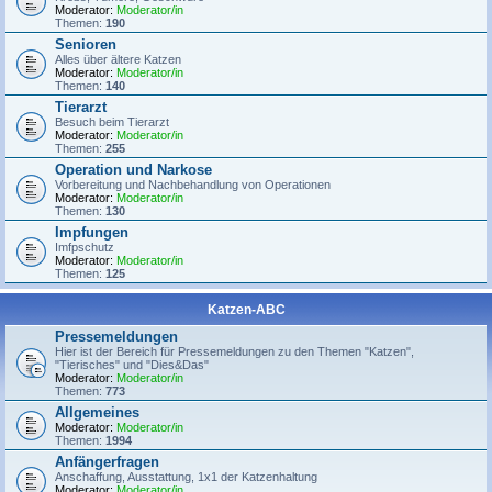
Moderator:
Moderator/in
Themen:
190
Senioren
Alles über ältere Katzen
Moderator:
Moderator/in
Themen:
140
Tierarzt
Besuch beim Tierarzt
Moderator:
Moderator/in
Themen:
255
Operation und Narkose
Vorbereitung und Nachbehandlung von Operationen
Moderator:
Moderator/in
Themen:
130
Impfungen
Imfpschutz
Moderator:
Moderator/in
Themen:
125
Katzen-ABC
Pressemeldungen
Hier ist der Bereich für Pressemeldungen zu den Themen "Katzen",
"Tierisches" und "Dies&Das"
Moderator:
Moderator/in
Themen:
773
Allgemeines
Moderator:
Moderator/in
Themen:
1994
Anfängerfragen
Anschaffung, Ausstattung, 1x1 der Katzenhaltung
Moderator:
Moderator/in