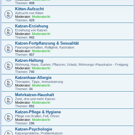
Themen:
408
Kitten-Aufzucht
Aufzucht von Kitten
Moderator:
Moderator/in
Themen:
429
Katzen-Erziehung
Erziehung von Katzen
Moderator:
Moderator/in
Themen:
442
Katzen-Fortpflanzung & Sexualität
Paarungsverhalten, Rolligkeit, Kastration
Moderator:
Moderator/in
Themen:
457
Katzen-Haltung
Wohnung, Haus, Garten, Pflanzen, Urlaub, Wohnungs-/Hauskatze - Freigang
Moderator:
Moderator/in
Themen:
740
Katzenhaar-Allergie
Therapien, Tipps, Immunisierung
Moderator:
Moderator/in
Themen:
34
Mehrkatzen-Haushalt
Zwei, drei und mehr Katzen
Moderator:
Moderator/in
Themen:
892
Katzen-Pflege & Hygiene
Pflege von Krallen, Fell, Ohren
Moderator:
Moderator/in
Themen:
196
Katzen-Psychologie
Katzenprobleme, Problemkatzen