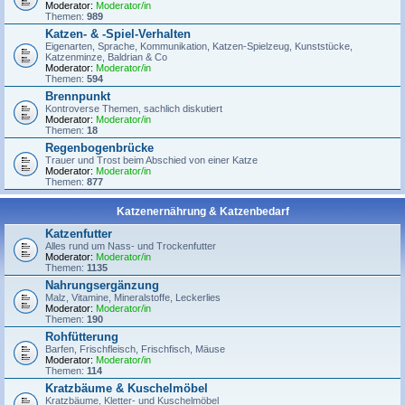
Moderator:
Moderator/in
Themen:
989
Katzen- & -Spiel-Verhalten
Eigenarten, Sprache, Kommunikation, Katzen-Spielzeug, Kunststücke,
Katzenminze, Baldrian & Co
Moderator:
Moderator/in
Themen:
594
Brennpunkt
Kontroverse Themen, sachlich diskutiert
Moderator:
Moderator/in
Themen:
18
Regenbogenbrücke
Trauer und Trost beim Abschied von einer Katze
Moderator:
Moderator/in
Themen:
877
Katzenernährung & Katzenbedarf
Katzenfutter
Alles rund um Nass- und Trockenfutter
Moderator:
Moderator/in
Themen:
1135
Nahrungsergänzung
Malz, Vitamine, Mineralstoffe, Leckerlies
Moderator:
Moderator/in
Themen:
190
Rohfütterung
Barfen, Frischfleisch, Frischfisch, Mäuse
Moderator:
Moderator/in
Themen:
114
Kratzbäume & Kuschelmöbel
Kratzbäume, Kletter- und Kuschelmöbel