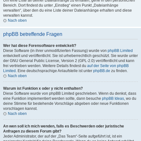
Um eine Liste all deiner Dateianhänge zu erhalten, gehe in den persönlichen
Bereich. Dort findest du unter „Einstieg“ einen Punkt „Dateianhänge
verwalten“, über den du eine Liste deiner Dateianhänge erhalten und diese
verwalten kannst.
Nach oben
phpBB betreffende Fragen
Wer hat diese Forensoftware entwickelt?
Diese Software (in ihrer unmodifizierten Fassung) wurde von
phpBB Limited
entwickelt und veröffentlicht. Sie ist urheberrechtlich geschützt. Sie wurde unter
der GNU General Public License, Version 2 (GPL-2.0) veröffentlicht und kann
frei vertrieben werden. Weitere Details findest du
auf der Seite von phpBB
Limited
. Eine deutschsprachige Anlaufstelle ist unter
phpBB.de
zu finden.
Nach oben
Warum ist Funktion x oder y nicht enthalten?
Diese Software wurde von phpBB Limited geschrieben. Wenn du denkst, dass
eine Funktion implementiert werden sollte, dann besuche
phpBB Ideas
, wo du
deine Stimme für bestehende Vorschläge abgeben oder neue Funktionen
vorschlagen kannst.
Nach oben
An wen soll ich mich wenden, falls es Beschwerden oder juristische
Anfragen zu diesem Forum gibt?
Jeder Administrator, der auf der „Das Team“-Seite aufgeführt ist, ist ein