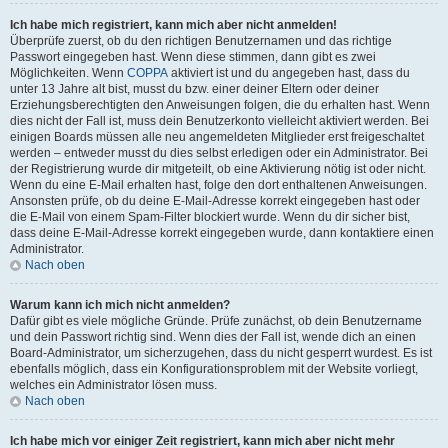
Ich habe mich registriert, kann mich aber nicht anmelden!
Überprüfe zuerst, ob du den richtigen Benutzernamen und das richtige
Passwort eingegeben hast. Wenn diese stimmen, dann gibt es zwei
Möglichkeiten. Wenn
COPPA
aktiviert ist und du angegeben hast, dass du
unter 13 Jahre alt bist, musst du bzw. einer deiner Eltern oder deiner
Erziehungsberechtigten den Anweisungen folgen, die du erhalten hast. Wenn
dies nicht der Fall ist, muss dein Benutzerkonto vielleicht aktiviert werden. Bei
einigen Boards müssen alle neu angemeldeten Mitglieder erst freigeschaltet
werden – entweder musst du dies selbst erledigen oder ein Administrator. Bei
der Registrierung wurde dir mitgeteilt, ob eine Aktivierung nötig ist oder nicht.
Wenn du eine E-Mail erhalten hast, folge den dort enthaltenen Anweisungen.
Ansonsten prüfe, ob du deine E-Mail-Adresse korrekt eingegeben hast oder
die E-Mail von einem Spam-Filter blockiert wurde. Wenn du dir sicher bist,
dass deine E-Mail-Adresse korrekt eingegeben wurde, dann kontaktiere einen
Administrator.
Nach oben
Warum kann ich mich nicht anmelden?
Dafür gibt es viele mögliche Gründe. Prüfe zunächst, ob dein Benutzername
und dein Passwort richtig sind. Wenn dies der Fall ist, wende dich an einen
Board-Administrator, um sicherzugehen, dass du nicht gesperrt wurdest. Es ist
ebenfalls möglich, dass ein Konfigurationsproblem mit der Website vorliegt,
welches ein Administrator lösen muss.
Nach oben
Ich habe mich vor einiger Zeit registriert, kann mich aber nicht mehr