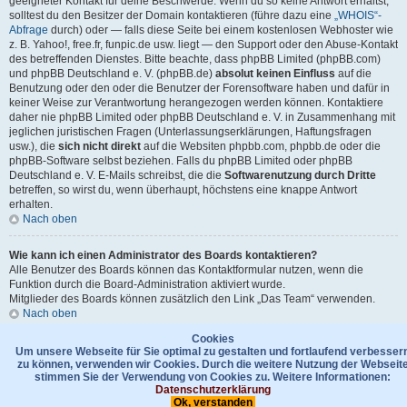
geeigneter Kontakt für deine Beschwerde. Wenn du so keine Antwort erhältst,
solltest du den Besitzer der Domain kontaktieren (führe dazu eine
„WHOIS“-
Abfrage
durch) oder — falls diese Seite bei einem kostenlosen Webhoster wie
z. B. Yahoo!, free.fr, funpic.de usw. liegt — den Support oder den Abuse-Kontakt
des betreffenden Dienstes. Bitte beachte, dass phpBB Limited (phpBB.com)
und phpBB Deutschland e. V. (phpBB.de)
absolut keinen Einfluss
auf die
Benutzung oder den oder die Benutzer der Forensoftware haben und dafür in
keiner Weise zur Verantwortung herangezogen werden können. Kontaktiere
daher nie phpBB Limited oder phpBB Deutschland e. V. in Zusammenhang mit
jeglichen juristischen Fragen (Unterlassungserklärungen, Haftungsfragen
usw.), die
sich nicht direkt
auf die Websiten phpbb.com, phpbb.de oder die
phpBB-Software selbst beziehen. Falls du phpBB Limited oder phpBB
Deutschland e. V. E-Mails schreibst, die die
Softwarenutzung durch Dritte
betreffen, so wirst du, wenn überhaupt, höchstens eine knappe Antwort
erhalten.
Nach oben
Wie kann ich einen Administrator des Boards kontaktieren?
Alle Benutzer des Boards können das Kontaktformular nutzen, wenn die
Funktion durch die Board-Administration aktiviert wurde.
Mitglieder des Boards können zusätzlich den Link „Das Team“ verwenden.
Nach oben
Cookies
Gehe zu
Um unsere Webseite für Sie optimal zu gestalten und fortlaufend verbesser
zu können, verwenden wir Cookies. Durch die weitere Nutzung der Webseit
stimmen Sie der Verwendung von Cookies zu. Weitere Informationen:
Foren-Übersicht
Kontakt
Datenschutzerklärung
Das Team
Datenschutzerklärung
Ok, verstanden