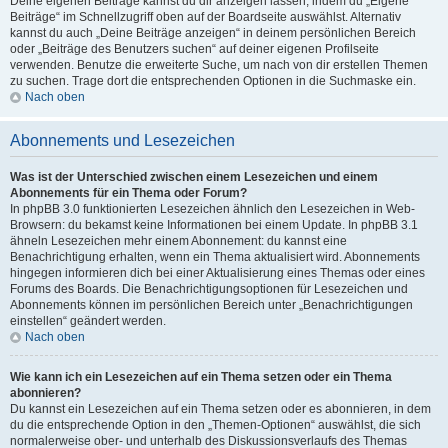
Deine eigenen Beiträge kannst du dir anzeigen lassen, indem du „Eigene
Beiträge“ im Schnellzugriff oben auf der Boardseite auswählst. Alternativ
kannst du auch „Deine Beiträge anzeigen“ in deinem persönlichen Bereich
oder „Beiträge des Benutzers suchen“ auf deiner eigenen Profilseite
verwenden. Benutze die erweiterte Suche, um nach von dir erstellen Themen
zu suchen. Trage dort die entsprechenden Optionen in die Suchmaske ein.
Nach oben
Abonnements und Lesezeichen
Was ist der Unterschied zwischen einem Lesezeichen und einem
Abonnements für ein Thema oder Forum?
In phpBB 3.0 funktionierten Lesezeichen ähnlich den Lesezeichen in Web-
Browsern: du bekamst keine Informationen bei einem Update. In phpBB 3.1
ähneln Lesezeichen mehr einem Abonnement: du kannst eine
Benachrichtigung erhalten, wenn ein Thema aktualisiert wird. Abonnements
hingegen informieren dich bei einer Aktualisierung eines Themas oder eines
Forums des Boards. Die Benachrichtigungsoptionen für Lesezeichen und
Abonnements können im persönlichen Bereich unter „Benachrichtigungen
einstellen“ geändert werden.
Nach oben
Wie kann ich ein Lesezeichen auf ein Thema setzen oder ein Thema
abonnieren?
Du kannst ein Lesezeichen auf ein Thema setzen oder es abonnieren, in dem
du die entsprechende Option in den „Themen-Optionen“ auswählst, die sich
normalerweise ober- und unterhalb des Diskussionsverlaufs des Themas