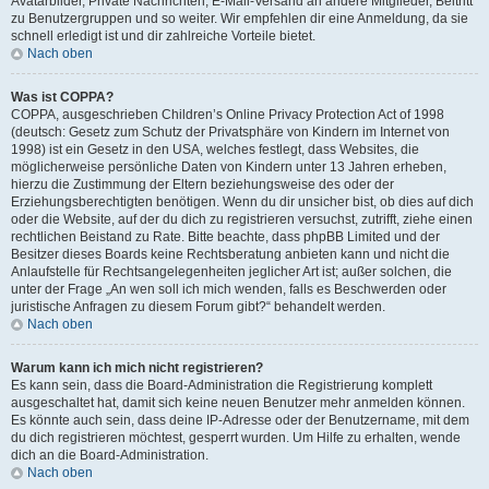
Avatarbilder, Private Nachrichten, E-Mail-Versand an andere Mitglieder, Beitritt
zu Benutzergruppen und so weiter. Wir empfehlen dir eine Anmeldung, da sie
schnell erledigt ist und dir zahlreiche Vorteile bietet.
Nach oben
Was ist COPPA?
COPPA, ausgeschrieben Children’s Online Privacy Protection Act of 1998
(deutsch: Gesetz zum Schutz der Privatsphäre von Kindern im Internet von
1998) ist ein Gesetz in den USA, welches festlegt, dass Websites, die
möglicherweise persönliche Daten von Kindern unter 13 Jahren erheben,
hierzu die Zustimmung der Eltern beziehungsweise des oder der
Erziehungsberechtigten benötigen. Wenn du dir unsicher bist, ob dies auf dich
oder die Website, auf der du dich zu registrieren versuchst, zutrifft, ziehe einen
rechtlichen Beistand zu Rate. Bitte beachte, dass phpBB Limited und der
Besitzer dieses Boards keine Rechtsberatung anbieten kann und nicht die
Anlaufstelle für Rechtsangelegenheiten jeglicher Art ist; außer solchen, die
unter der Frage „An wen soll ich mich wenden, falls es Beschwerden oder
juristische Anfragen zu diesem Forum gibt?“ behandelt werden.
Nach oben
Warum kann ich mich nicht registrieren?
Es kann sein, dass die Board-Administration die Registrierung komplett
ausgeschaltet hat, damit sich keine neuen Benutzer mehr anmelden können.
Es könnte auch sein, dass deine IP-Adresse oder der Benutzername, mit dem
du dich registrieren möchtest, gesperrt wurden. Um Hilfe zu erhalten, wende
dich an die Board-Administration.
Nach oben