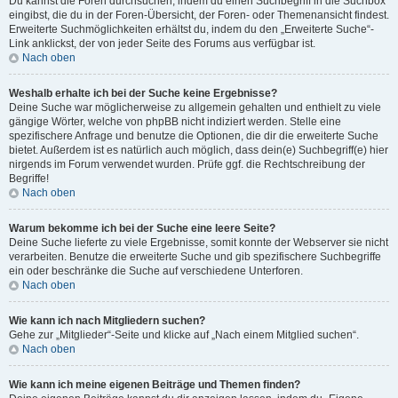
Du kannst die Foren durchsuchen, indem du einen Suchbegriff in die Suchbox
eingibst, die du in der Foren-Übersicht, der Foren- oder Themenansicht findest.
Erweiterte Suchmöglichkeiten erhältst du, indem du den „Erweiterte Suche“-
Link anklickst, der von jeder Seite des Forums aus verfügbar ist.
Nach oben
Weshalb erhalte ich bei der Suche keine Ergebnisse?
Deine Suche war möglicherweise zu allgemein gehalten und enthielt zu viele
gängige Wörter, welche von phpBB nicht indiziert werden. Stelle eine
spezifischere Anfrage und benutze die Optionen, die dir die erweiterte Suche
bietet. Außerdem ist es natürlich auch möglich, dass dein(e) Suchbegriff(e) hier
nirgends im Forum verwendet wurden. Prüfe ggf. die Rechtschreibung der
Begriffe!
Nach oben
Warum bekomme ich bei der Suche eine leere Seite?
Deine Suche lieferte zu viele Ergebnisse, somit konnte der Webserver sie nicht
verarbeiten. Benutze die erweiterte Suche und gib spezifischere Suchbegriffe
ein oder beschränke die Suche auf verschiedene Unterforen.
Nach oben
Wie kann ich nach Mitgliedern suchen?
Gehe zur „Mitglieder“-Seite und klicke auf „Nach einem Mitglied suchen“.
Nach oben
Wie kann ich meine eigenen Beiträge und Themen finden?