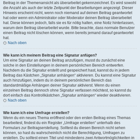
Beitrag in der Themenansicht als überarbeitet gekennzeichnet. Es wird sowohl
die Anzahl als auch der letzte Zeitpunkt der Bearbeitungen angezeigt. Dieser
Hinweis erscheint nicht, wenn noch niemand auf deinen Beitrag geantwortet
hat oder wenn ein Administrator oder Moderator deinen Beitrag überarbeitet
hat. Diese können jedoch, falls sie es für nötig halten, eine Notiz hinterlassen,
warum dein Beitrag überarbeitet wurde. Bitte beachte, dass normale Benutzer
einen Beitrag nicht löschen können, wenn bereits jemand darauf geantwortet
hat.
Nach oben
Wie kann ich meinem Beitrag eine Signatur anfügen?
Um eine Signatur an deinen Beitrag anzufügen, musst du zunächst eine
solche in den Einstellungen in deinem persönlichen Bereich entwerfen.
Nachdem du die Signatur erstellt und gespeichert hast, kannst du in jedem
Beitrag das Kästchen „Signatur anhängen“ aktivieren. Du kannst eine Signatur
auch hinzufügen, indem du in deinem persönlichen Bereich das
standardmäßige Anhängen deiner Signatur aktivierst. Wenn du einen
einzelnen Beitrag dennoch ohne Signatur verfassen möchtest, so kannst du
dort einfach das Kontrollkästchen „Signatur anhängen“ wieder deaktivieren.
Nach oben
Wie kann ich eine Umfrage erstellen?
Wenn du ein neues Thema eröffnest oder den ersten Beitrag eines Themas
bearbeitest, findest du ein Register „Umfrage erstellen“ unterhalb des
Formulars zur Beitragserstellung. Solltest du diesen Bereich nicht sehen
können, so hast du wahrscheinlich nicht die Berechtigung, Umfragen zu
erstellen. Du solltest einen Titel und mindestens zwei Antwortmöglichkeiten in