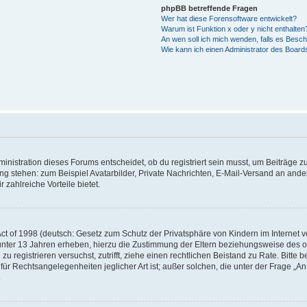
phpBB betreffende Fragen
Wer hat diese Forensoftware entwickelt?
Warum ist Funktion x oder y nicht enthalten
An wen soll ich mich wenden, falls es Besc
Wie kann ich einen Administrator des Board
istration dieses Forums entscheidet, ob du registriert sein musst, um Beiträge zu s
ung stehen: zum Beispiel Avatarbilder, Private Nachrichten, E-Mail-Versand an ander
 zahlreiche Vorteile bietet.
t of 1998 (deutsch: Gesetz zum Schutz der Privatsphäre von Kindern im Internet vo
unter 13 Jahren erheben, hierzu die Zustimmung der Eltern beziehungsweise des o
h zu registrieren versuchst, zutrifft, ziehe einen rechtlichen Beistand zu Rate. Bit
für Rechtsangelegenheiten jeglicher Art ist; außer solchen, die unter der Frage „
.