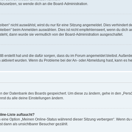
ückzusetzen, so wende dich an die Board-Administration.
en“ nicht auswählst, wirst du nur für eine Sitzung angemeldet. Dies verhindert 
leiben“ beim Anmelden auswählen. Dies ist nicht empfehlenswert, wenn du dich an
 steht, dann wurde sie vermutlich von der Board-Administration ausgeschaltet.
BB erstellt hat und die dafür sorgen, dass du im Forum angemeldet bleibst. Außer
n aktiviert wurden. Wenn du Probleme bei der An- oder Abmeldung hast, kann es he
n in der Datenbank des Boards gespeichert. Um diese zu ändern, gehe in den „Persö
nst du alle deine Einstellungen ändern.
ine-Liste auftaucht?
n eine Option „Meinen Online-Status während dieser Sitzung verbergen“. Wenn du d
st dann als unsichtbarer Besucher gezählt.