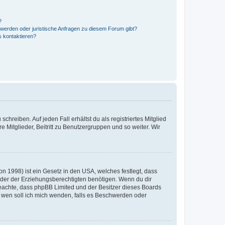
?
hwerden oder juristische Anfragen zu diesem Forum gibt?
s kontaktieren?
chreiben. Auf jeden Fall erhältst du als registriertes Mitglied
e Mitglieder, Beitritt zu Benutzergruppen und so weiter. Wir
n 1998) ist ein Gesetz in den USA, welches festlegt, dass
der der Erziehungsberechtigten benötigen. Wenn du dir
te beachte, dass phpBB Limited und der Besitzer dieses Boards
An wen soll ich mich wenden, falls es Beschwerden oder