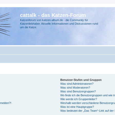
cattalk - das Katzen-Forum
Katzenforum von katzen-album.de - die Community für
Katzenliebhaber. Aktuelle Informationen und Diskussionen rund
um die Katze.
Benutzer-Stufen und Gruppen
Was sind Administratoren?
Was sind Moderatoren?
Was sind Benutzergruppen?
Wo finde ich die Benutzergruppen und wie tr
Wie werde ich Gruppenleiter?
anmelden?!
Weshalb werden verschiedene Benutzergrupp
Was ist eine Hauptgruppe?
Was bedeutet der „Das Team“-Link auf der S