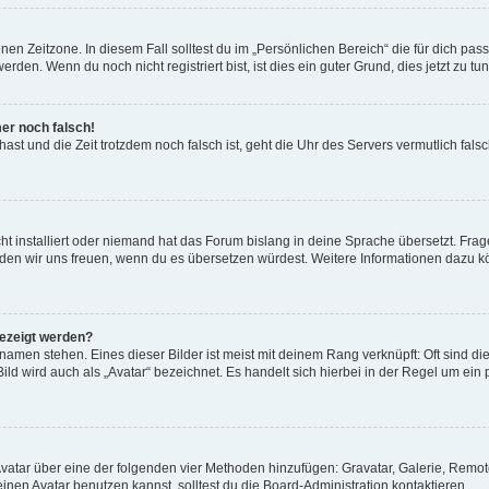
en Zeitzone. In diesem Fall solltest du im „Persönlichen Bereich“ die für dich passe
den. Wenn du noch nicht registriert bist, ist dies ein guter Grund, dies jetzt zu tun
mer noch falsch!
t hast und die Zeit trotzdem noch falsch ist, geht die Uhr des Servers vermutlich fal
t installiert oder niemand hat das Forum bislang in deine Sprache übersetzt. Frag
, würden wir uns freuen, wenn du es übersetzen würdest. Weitere Informationen dazu
gezeigt werden?
amen stehen. Eines dieser Bilder ist meist mit deinem Rang verknüpft: Oft sind di
ld wird auch als „Avatar“ bezeichnet. Es handelt sich hierbei in der Regel um ein
 Avatar über eine der folgenden vier Methoden hinzufügen: Gravatar, Galerie, Rem
en Avatar benutzen kannst, solltest du die Board-Administration kontaktieren.