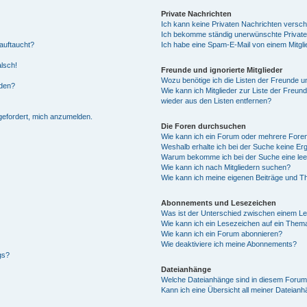
Private Nachrichten
Ich kann keine Privaten Nachrichten versch
Ich bekomme ständig unerwünschte Private
auftaucht?
Ich habe eine Spam-E-Mail von einem Mitgli
alsch!
Freunde und ignorierte Mitglieder
Wozu benötige ich die Listen der Freunde un
rden?
Wie kann ich Mitglieder zur Liste der Freund
wieder aus den Listen entfernen?
fgefordert, mich anzumelden.
Die Foren durchsuchen
Wie kann ich ein Forum oder mehrere For
Weshalb erhalte ich bei der Suche keine Er
Warum bekomme ich bei der Suche eine lee
Wie kann ich nach Mitgliedern suchen?
Wie kann ich meine eigenen Beiträge und T
Abonnements und Lesezeichen
Was ist der Unterschied zwischen einem L
Wie kann ich ein Lesezeichen auf ein Them
Wie kann ich ein Forum abonnieren?
Wie deaktiviere ich meine Abonnements?
gs?
Dateianhänge
Welche Dateianhänge sind in diesem Forum
Kann ich eine Übersicht all meiner Dateian