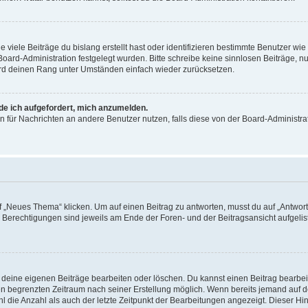
viele Beiträge du bislang erstellt hast oder identifizieren bestimmte Benutzer w
 Board-Administration festgelegt wurden. Bitte schreibe keine sinnlosen Beiträge
wird deinen Rang unter Umständen einfach wieder zurücksetzen.
rde ich aufgefordert, mich anzumelden.
ion für Nachrichten an andere Benutzer nutzen, falls diese von der Board-Administ
„Neues Thema“ klicken. Um auf einen Beitrag zu antworten, musst du auf „Antworte
e Berechtigungen sind jeweils am Ende der Foren- und der Beitragsansicht aufgeliste
r deine eigenen Beiträge bearbeiten oder löschen. Du kannst einen Beitrag bearbe
inen begrenzten Zeitraum nach seiner Erstellung möglich. Wenn bereits jemand auf de
 die Anzahl als auch der letzte Zeitpunkt der Bearbeitungen angezeigt. Dieser Hi