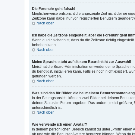
Die Forenuhr geht falsch!
Möglicherweise entspricht die angezeigte Zeit nicht deiner eigen
Zeitzone kann dabei nur von registrierten Benutzern geändert wer
Nach oben
Ich habe die Zeitzone eingestellt, aber die Forenuhr geht im
Wenn du dir sicher bist, dass du die Zeitzone richtig eingestell
beheben kann.
Nach oben
Meine Sprache steht auf diesem Board nicht zur Auswahl!
Meist hat die Board-Administration entweder deine Sprache nich
du benötigst, installieren kann. Falls es noch nicht existiert
gefunden werden.
Nach oben
Was sind das für Bilder, die bei meinem Benutzernamen an
In der Beitragsansicht können zwei Bilder bei deinem Benutzern
deinen Status im Forum angeben. Das andere, meist größere, Bi
unterschiedlich ist.
Nach oben
Wie verwende ich einen Avatar?
In deinem persönlichen Bereich kannst du unter „Profil“ einen
ob und wie die Benutzer Avatare benutzen können. Wenn du kein