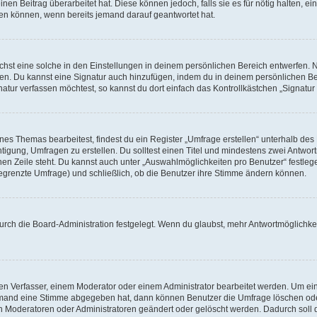
en Beitrag überarbeitet hat. Diese können jedoch, falls sie es für nötig halten, ei
hen können, wenn bereits jemand darauf geantwortet hat.
st eine solche in den Einstellungen in deinem persönlichen Bereich entwerfen. Na
eren. Du kannst eine Signatur auch hinzufügen, indem du in deinem persönlichen 
atur verfassen möchtest, so kannst du dort einfach das Kontrollkästchen „Signatu
s Themas bearbeitest, findest du ein Register „Umfrage erstellen“ unterhalb des F
htigung, Umfragen zu erstellen. Du solltest einen Titel und mindestens zwei Antwo
genen Zeile steht. Du kannst auch unter „Auswahlmöglichkeiten pro Benutzer“ festl
unbegrenzte Umfrage) und schließlich, ob die Benutzer ihre Stimme ändern können.
rch die Board-Administration festgelegt. Wenn du glaubst, mehr Antwortmöglichkei
n Verfasser, einem Moderator oder einem Administrator bearbeitet werden. Um ein
emand eine Stimme abgegeben hat, dann können Benutzer die Umfrage löschen oder 
 Moderatoren oder Administratoren geändert oder gelöscht werden. Dadurch soll 