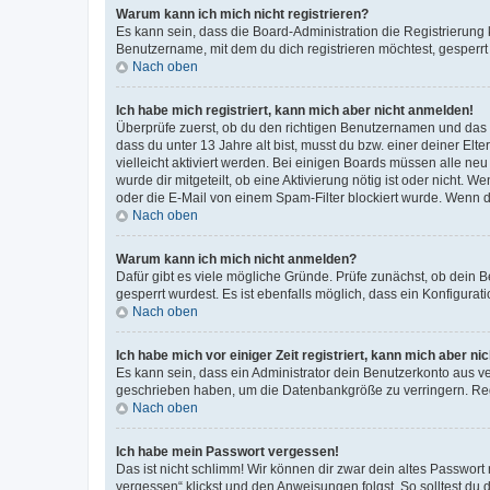
Warum kann ich mich nicht registrieren?
Es kann sein, dass die Board-Administration die Registrierun
Benutzername, mit dem du dich registrieren möchtest, gesperrt
Nach oben
Ich habe mich registriert, kann mich aber nicht anmelden!
Überprüfe zuerst, ob du den richtigen Benutzernamen und das
dass du unter 13 Jahre alt bist, musst du bzw. einer deiner El
vielleicht aktiviert werden. Bei einigen Boards müssen alle ne
wurde dir mitgeteilt, ob eine Aktivierung nötig ist oder nicht
oder die E-Mail von einem Spam-Filter blockiert wurde. Wenn du
Nach oben
Warum kann ich mich nicht anmelden?
Dafür gibt es viele mögliche Gründe. Prüfe zunächst, ob dein 
gesperrt wurdest. Es ist ebenfalls möglich, dass ein Konfigurat
Nach oben
Ich habe mich vor einiger Zeit registriert, kann mich aber n
Es kann sein, dass ein Administrator dein Benutzerkonto aus v
geschrieben haben, um die Datenbankgröße zu verringern. Regis
Nach oben
Ich habe mein Passwort vergessen!
Das ist nicht schlimm! Wir können dir zwar dein altes Passwort
vergessen“ klickst und den Anweisungen folgst. So solltest du