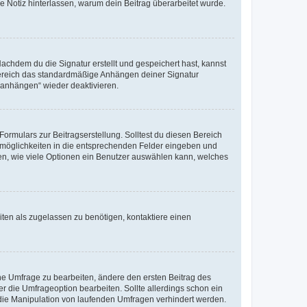
ne Notiz hinterlassen, warum dein Beitrag überarbeitet wurde.
chdem du die Signatur erstellt und gespeichert hast, kannst
Bereich das standardmäßige Anhängen deiner Signatur
r anhängen“ wieder deaktivieren.
ormulars zur Beitragserstellung. Solltest du diesen Bereich
rtmöglichkeiten in die entsprechenden Felder eingeben und
egen, wie viele Optionen ein Benutzer auswählen kann, welches
ten als zugelassen zu benötigen, kontaktiere einen
e Umfrage zu bearbeiten, ändere den ersten Beitrag des
die Umfrageoption bearbeiten. Sollte allerdings schon ein
die Manipulation von laufenden Umfragen verhindert werden.