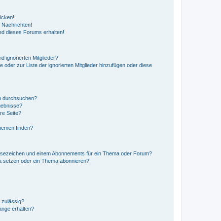
icken!
 Nachrichten!
ed dieses Forums erhalten!
d ignorierten Mitglieder?
e oder zur Liste der ignorierten Mitglieder hinzufügen oder diese
en durchsuchen?
gebnisse?
re Seite?
hemen finden?
esezeichen und einem Abonnements für ein Thema oder Forum?
a setzen oder ein Thema abonnieren?
 zulässig?
hänge erhalten?