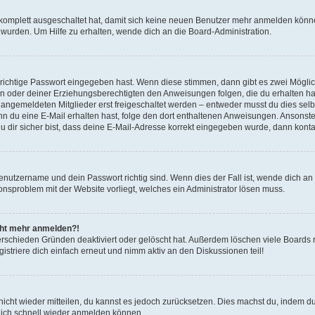
g komplett ausgeschaltet hat, damit sich keine neuen Benutzer mehr anmelden könn
 wurden. Um Hilfe zu erhalten, wende dich an die Board-Administration.
 richtige Passwort eingegeben hast. Wenn diese stimmen, dann gibt es zwei Mögl
tern oder deiner Erziehungsberechtigten den Anweisungen folgen, die du erhalten ha
u angemeldeten Mitglieder erst freigeschaltet werden – entweder musst du dies selbs
. Wenn du eine E-Mail erhalten hast, folge den dort enthaltenen Anweisungen. Ansons
 dir sicher bist, dass deine E-Mail-Adresse korrekt eingegeben wurde, dann kontak
Benutzername und dein Passwort richtig sind. Wenn dies der Fall ist, wende dich a
ionsproblem mit der Website vorliegt, welches ein Administrator lösen muss.
icht mehr anmelden?!
erschieden Gründen deaktiviert oder gelöscht hat. Außerdem löschen viele Boards r
triere dich einfach erneut und nimm aktiv an den Diskussionen teil!
 nicht wieder mitteilen, du kannst es jedoch zurücksetzen. Dies machst du, indem 
 dich schnell wieder anmelden können.