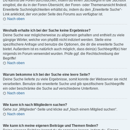
Du kannst die Foren durchsuchen, indem du einen Suchbegriff in die Suchbox
eingibst, die du in der Foren-Übersicht, der Foren- oder Themenansicht findest.
Erweiterte Suchmöglichkeiten erhältst du, indem du den „Erweiterte Suche“-
Link anklickst, der von jeder Seite des Forums aus verfügbar ist.
Nach oben
Weshalb erhalte ich bei der Suche keine Ergebnisse?
Deine Suche war möglicherweise zu allgemein gehalten und enthielt zu viele
gängige Wörter, welche von phpBB nicht indiziert werden. Stelle eine
spezifischere Anfrage und benutze die Optionen, die dir die erweiterte Suche
bietet. Außerdem ist es natürlich auch möglich, dass dein(e) Suchbegriff(e) hier
nirgends im Forum verwendet wurden. Prüfe ggf. die Rechtschreibung der
Begriffe!
Nach oben
Warum bekomme ich bei der Suche eine leere Seite?
Deine Suche lieferte zu viele Ergebnisse, somit konnte der Webserver sie nicht
verarbeiten. Benutze die erweiterte Suche und gib spezifischere Suchbegriffe
ein oder beschränke die Suche auf verschiedene Unterforen.
Nach oben
Wie kann ich nach Mitgliedern suchen?
Gehe zur „Mitglieder“-Seite und klicke auf „Nach einem Mitglied suchen“.
Nach oben
Wie kann ich meine eigenen Beiträge und Themen finden?