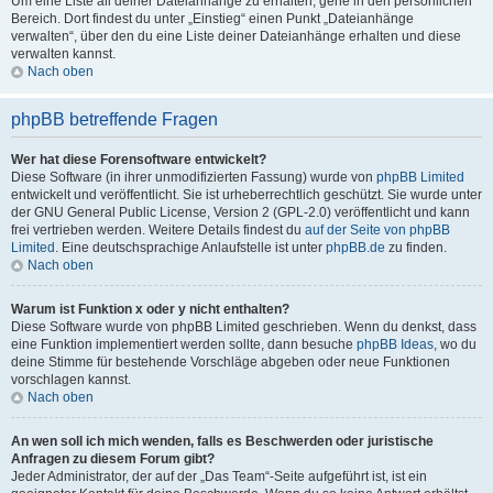
Um eine Liste all deiner Dateianhänge zu erhalten, gehe in den persönlichen
Bereich. Dort findest du unter „Einstieg“ einen Punkt „Dateianhänge
verwalten“, über den du eine Liste deiner Dateianhänge erhalten und diese
verwalten kannst.
Nach oben
phpBB betreffende Fragen
Wer hat diese Forensoftware entwickelt?
Diese Software (in ihrer unmodifizierten Fassung) wurde von
phpBB Limited
entwickelt und veröffentlicht. Sie ist urheberrechtlich geschützt. Sie wurde unter
der GNU General Public License, Version 2 (GPL-2.0) veröffentlicht und kann
frei vertrieben werden. Weitere Details findest du
auf der Seite von phpBB
Limited
. Eine deutschsprachige Anlaufstelle ist unter
phpBB.de
zu finden.
Nach oben
Warum ist Funktion x oder y nicht enthalten?
Diese Software wurde von phpBB Limited geschrieben. Wenn du denkst, dass
eine Funktion implementiert werden sollte, dann besuche
phpBB Ideas
, wo du
deine Stimme für bestehende Vorschläge abgeben oder neue Funktionen
vorschlagen kannst.
Nach oben
An wen soll ich mich wenden, falls es Beschwerden oder juristische
Anfragen zu diesem Forum gibt?
Jeder Administrator, der auf der „Das Team“-Seite aufgeführt ist, ist ein