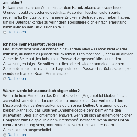
anmelden?!
Es kann sein, dass ein Administrator dein Benutzerkonto aus verschieden
Gründen deaktiviert oder gelöscht hat. Außerdem löschen viele Boards
regelmäßig Benutzer, die für längere Zeit keine Beiträge geschrieben haben,
um die Datenbankgröße zu verringern. Registriere dich einfach erneut und
nimm aktiv an den Diskussionen teil!
Nach oben
Ich habe mein Passwort vergessen!
Das ist nicht schlimm! Wir können dir zwar dein altes Passwort nicht wieder
mitteilen, du kannst es jedoch zurücksetzen. Dies machst du, indem du auf der
Anmelde-Seite auf „Ich habe mein Passwort vergessen“ klickst und den
Anweisungen folgst. So solltest du dich schnell wieder anmelden können.
Solltest du trotzdem nicht in der Lage sein, dein Passwort zurückzusetzen, so
wende dich an die Board-Administration.
Nach oben
Warum werde ich automatisch abgemeldet?
Wenn du beim Anmelden das Kontrollkästchen „Angemeldet bleiben“ nicht
auswählst, wirst du nur für eine Sitzung angemeldet. Dies verhindert den
Missbrauch deines Benutzerkontos durch einen Dritten. Um angemeldet zu
bleiben, kannst du das Kästchen „Angemeldet bleiben“ beim Anmelden
auswählen. Dies ist nicht empfehlenswert, wenn du dich an einem öffentlichen
Computer, zum Beispiel in einem Internetcafé, befindest. Wenn diese Option
nicht zur Verfügung steht, dann wurde sie vermutlich von der Board-
Administration ausgeschaltet.
Nach oben