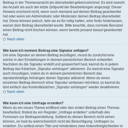
Beitrag in der Themenansicht als überarbeitet gekennzeichnet. Es wird sowohl
die Anzahl als auch der letzte Zeitpunkt der Bearbeitungen angezeigt. Dieser
Hinweis erscheint nicht, wenn noch niemand auf deinen Beitrag geantwortet
hat oder wenn ein Administrator oder Moderator deinen Beitrag überarbeitet
hat. Diese können jedoch, falls sie es für nötig halten, eine Notiz hinterlassen,
warum dein Beitrag überarbeitet wurde. Bitte beachte, dass normale Benutzer
einen Beitrag nicht löschen können, wenn bereits jemand darauf geantwortet
hat.
Nach oben
Wie kann ich meinem Beitrag eine Signatur anfügen?
Um eine Signatur an deinen Beitrag anzufügen, musst du zunächst eine
solche in den Einstellungen in deinem persönlichen Bereich entwerfen.
Nachdem du die Signatur erstellt und gespeichert hast, kannst du in jedem
Beitrag das Kästchen „Signatur anhängen“ aktivieren. Du kannst eine Signatur
auch hinzufügen, indem du in deinem persönlichen Bereich das
standardmäßige Anhängen deiner Signatur aktivierst. Wenn du einen
einzelnen Beitrag dennoch ohne Signatur verfassen möchtest, so kannst du
dort einfach das Kontrollkästchen „Signatur anhängen“ wieder deaktivieren.
Nach oben
Wie kann ich eine Umfrage erstellen?
Wenn du ein neues Thema eröffnest oder den ersten Beitrag eines Themas
bearbeitest, findest du ein Register „Umfrage erstellen“ unterhalb des
Formulars zur Beitragserstellung. Solltest du diesen Bereich nicht sehen
können, so hast du wahrscheinlich nicht die Berechtigung, Umfragen zu
erstellen. Du solltest einen Titel und mindestens zwei Antwortmöglichkeiten in