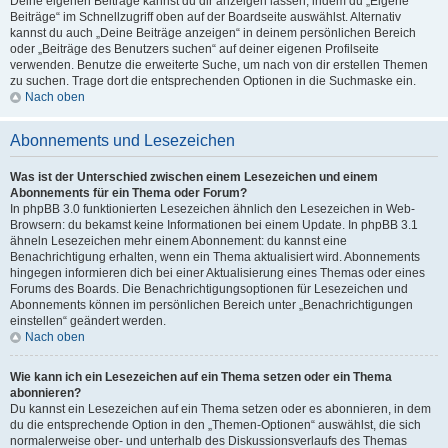
Deine eigenen Beiträge kannst du dir anzeigen lassen, indem du „Eigene
Beiträge“ im Schnellzugriff oben auf der Boardseite auswählst. Alternativ
kannst du auch „Deine Beiträge anzeigen“ in deinem persönlichen Bereich
oder „Beiträge des Benutzers suchen“ auf deiner eigenen Profilseite
verwenden. Benutze die erweiterte Suche, um nach von dir erstellen Themen
zu suchen. Trage dort die entsprechenden Optionen in die Suchmaske ein.
Nach oben
Abonnements und Lesezeichen
Was ist der Unterschied zwischen einem Lesezeichen und einem
Abonnements für ein Thema oder Forum?
In phpBB 3.0 funktionierten Lesezeichen ähnlich den Lesezeichen in Web-
Browsern: du bekamst keine Informationen bei einem Update. In phpBB 3.1
ähneln Lesezeichen mehr einem Abonnement: du kannst eine
Benachrichtigung erhalten, wenn ein Thema aktualisiert wird. Abonnements
hingegen informieren dich bei einer Aktualisierung eines Themas oder eines
Forums des Boards. Die Benachrichtigungsoptionen für Lesezeichen und
Abonnements können im persönlichen Bereich unter „Benachrichtigungen
einstellen“ geändert werden.
Nach oben
Wie kann ich ein Lesezeichen auf ein Thema setzen oder ein Thema
abonnieren?
Du kannst ein Lesezeichen auf ein Thema setzen oder es abonnieren, in dem
du die entsprechende Option in den „Themen-Optionen“ auswählst, die sich
normalerweise ober- und unterhalb des Diskussionsverlaufs des Themas