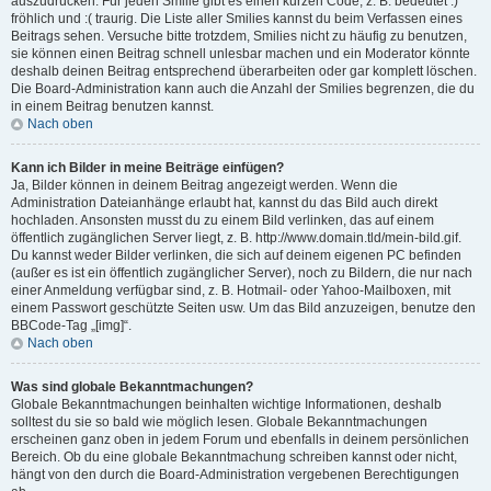
auszudrücken. Für jeden Smilie gibt es einen kurzen Code, z. B. bedeutet :)
fröhlich und :( traurig. Die Liste aller Smilies kannst du beim Verfassen eines
Beitrags sehen. Versuche bitte trotzdem, Smilies nicht zu häufig zu benutzen,
sie können einen Beitrag schnell unlesbar machen und ein Moderator könnte
deshalb deinen Beitrag entsprechend überarbeiten oder gar komplett löschen.
Die Board-Administration kann auch die Anzahl der Smilies begrenzen, die du
in einem Beitrag benutzen kannst.
Nach oben
Kann ich Bilder in meine Beiträge einfügen?
Ja, Bilder können in deinem Beitrag angezeigt werden. Wenn die
Administration Dateianhänge erlaubt hat, kannst du das Bild auch direkt
hochladen. Ansonsten musst du zu einem Bild verlinken, das auf einem
öffentlich zugänglichen Server liegt, z. B. http://www.domain.tld/mein-bild.gif.
Du kannst weder Bilder verlinken, die sich auf deinem eigenen PC befinden
(außer es ist ein öffentlich zugänglicher Server), noch zu Bildern, die nur nach
einer Anmeldung verfügbar sind, z. B. Hotmail- oder Yahoo-Mailboxen, mit
einem Passwort geschützte Seiten usw. Um das Bild anzuzeigen, benutze den
BBCode-Tag „[img]“.
Nach oben
Was sind globale Bekanntmachungen?
Globale Bekanntmachungen beinhalten wichtige Informationen, deshalb
solltest du sie so bald wie möglich lesen. Globale Bekanntmachungen
erscheinen ganz oben in jedem Forum und ebenfalls in deinem persönlichen
Bereich. Ob du eine globale Bekanntmachung schreiben kannst oder nicht,
hängt von den durch die Board-Administration vergebenen Berechtigungen