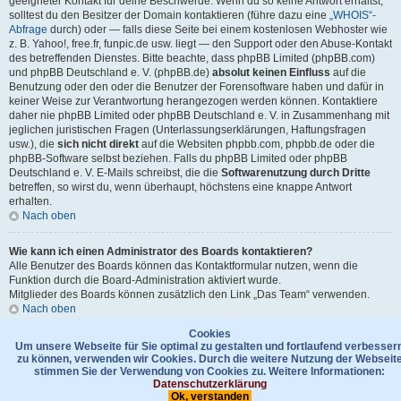
geeigneter Kontakt für deine Beschwerde. Wenn du so keine Antwort erhältst,
solltest du den Besitzer der Domain kontaktieren (führe dazu eine
„WHOIS“-
Abfrage
durch) oder — falls diese Seite bei einem kostenlosen Webhoster wie
z. B. Yahoo!, free.fr, funpic.de usw. liegt — den Support oder den Abuse-Kontakt
des betreffenden Dienstes. Bitte beachte, dass phpBB Limited (phpBB.com)
und phpBB Deutschland e. V. (phpBB.de)
absolut keinen Einfluss
auf die
Benutzung oder den oder die Benutzer der Forensoftware haben und dafür in
keiner Weise zur Verantwortung herangezogen werden können. Kontaktiere
daher nie phpBB Limited oder phpBB Deutschland e. V. in Zusammenhang mit
jeglichen juristischen Fragen (Unterlassungserklärungen, Haftungsfragen
usw.), die
sich nicht direkt
auf die Websiten phpbb.com, phpbb.de oder die
phpBB-Software selbst beziehen. Falls du phpBB Limited oder phpBB
Deutschland e. V. E-Mails schreibst, die die
Softwarenutzung durch Dritte
betreffen, so wirst du, wenn überhaupt, höchstens eine knappe Antwort
erhalten.
Nach oben
Wie kann ich einen Administrator des Boards kontaktieren?
Alle Benutzer des Boards können das Kontaktformular nutzen, wenn die
Funktion durch die Board-Administration aktiviert wurde.
Mitglieder des Boards können zusätzlich den Link „Das Team“ verwenden.
Nach oben
Cookies
Gehe zu
Um unsere Webseite für Sie optimal zu gestalten und fortlaufend verbesser
zu können, verwenden wir Cookies. Durch die weitere Nutzung der Webseit
stimmen Sie der Verwendung von Cookies zu. Weitere Informationen:
Foren-Übersicht
Kontakt
Datenschutzerklärung
Das Team
Datenschutzerklärung
Ok, verstanden