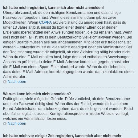
Ich habe mich registriert, kann mich aber nicht anmelden!
Überprüfe zuerst, ob du den richtigen Benutzernamen und das richtige
Passwort eingegeben hast. Wenn diese stimmen, dann gibt es zwei
Möglichkeiten. Wenn
COPPA
aktiviert ist und du angegeben hast, dass du
unter 13 Jahre alt bist, musst du bzw. einer deiner Eltern oder deiner
Erziehungsberechtigten den Anweisungen folgen, die du erhalten hast. Wenn
dies nicht der Fall ist, muss dein Benutzerkonto vielleicht aktiviert werden. Bei
einigen Boards müssen alle neu angemeldeten Mitglieder erst freigeschaltet
werden – entweder musst du dies selbst erledigen oder ein Administrator. Bei
der Registrierung wurde dir mitgeteilt, ob eine Aktivierung nötig ist oder nicht.
Wenn du eine E-Mail erhalten hast, folge den dort enthaltenen Anweisungen.
Ansonsten prüfe, ob du deine E-Mail-Adresse korrekt eingegeben hast oder
die E-Mail von einem Spam-Filter blockiert wurde. Wenn du dir sicher bist,
dass deine E-Mail-Adresse korrekt eingegeben wurde, dann kontaktiere einen
Administrator.
Nach oben
Warum kann ich mich nicht anmelden?
Dafür gibt es viele mögliche Gründe. Prüfe zunächst, ob dein Benutzername
und dein Passwort richtig sind. Wenn dies der Fall ist, wende dich an einen
Board-Administrator, um sicherzugehen, dass du nicht gesperrt wurdest. Es ist
ebenfalls möglich, dass ein Konfigurationsproblem mit der Website vorliegt,
welches ein Administrator lösen muss.
Nach oben
Ich habe mich vor einiger Zeit registriert, kann mich aber nicht mehr