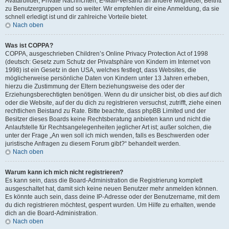
Avatarbilder, Private Nachrichten, E-Mail-Versand an andere Mitglieder, Beitritt
zu Benutzergruppen und so weiter. Wir empfehlen dir eine Anmeldung, da sie
schnell erledigt ist und dir zahlreiche Vorteile bietet.
Nach oben
Was ist COPPA?
COPPA, ausgeschrieben Children’s Online Privacy Protection Act of 1998
(deutsch: Gesetz zum Schutz der Privatsphäre von Kindern im Internet von
1998) ist ein Gesetz in den USA, welches festlegt, dass Websites, die
möglicherweise persönliche Daten von Kindern unter 13 Jahren erheben,
hierzu die Zustimmung der Eltern beziehungsweise des oder der
Erziehungsberechtigten benötigen. Wenn du dir unsicher bist, ob dies auf dich
oder die Website, auf der du dich zu registrieren versuchst, zutrifft, ziehe einen
rechtlichen Beistand zu Rate. Bitte beachte, dass phpBB Limited und der
Besitzer dieses Boards keine Rechtsberatung anbieten kann und nicht die
Anlaufstelle für Rechtsangelegenheiten jeglicher Art ist; außer solchen, die
unter der Frage „An wen soll ich mich wenden, falls es Beschwerden oder
juristische Anfragen zu diesem Forum gibt?“ behandelt werden.
Nach oben
Warum kann ich mich nicht registrieren?
Es kann sein, dass die Board-Administration die Registrierung komplett
ausgeschaltet hat, damit sich keine neuen Benutzer mehr anmelden können.
Es könnte auch sein, dass deine IP-Adresse oder der Benutzername, mit dem
du dich registrieren möchtest, gesperrt wurden. Um Hilfe zu erhalten, wende
dich an die Board-Administration.
Nach oben