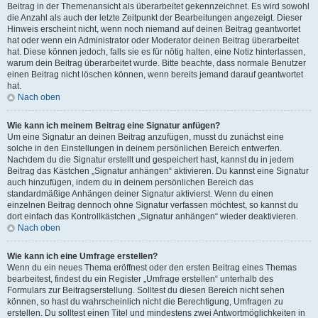
Beitrag in der Themenansicht als überarbeitet gekennzeichnet. Es wird sowohl
die Anzahl als auch der letzte Zeitpunkt der Bearbeitungen angezeigt. Dieser
Hinweis erscheint nicht, wenn noch niemand auf deinen Beitrag geantwortet
hat oder wenn ein Administrator oder Moderator deinen Beitrag überarbeitet
hat. Diese können jedoch, falls sie es für nötig halten, eine Notiz hinterlassen,
warum dein Beitrag überarbeitet wurde. Bitte beachte, dass normale Benutzer
einen Beitrag nicht löschen können, wenn bereits jemand darauf geantwortet
hat.
Nach oben
Wie kann ich meinem Beitrag eine Signatur anfügen?
Um eine Signatur an deinen Beitrag anzufügen, musst du zunächst eine
solche in den Einstellungen in deinem persönlichen Bereich entwerfen.
Nachdem du die Signatur erstellt und gespeichert hast, kannst du in jedem
Beitrag das Kästchen „Signatur anhängen“ aktivieren. Du kannst eine Signatur
auch hinzufügen, indem du in deinem persönlichen Bereich das
standardmäßige Anhängen deiner Signatur aktivierst. Wenn du einen
einzelnen Beitrag dennoch ohne Signatur verfassen möchtest, so kannst du
dort einfach das Kontrollkästchen „Signatur anhängen“ wieder deaktivieren.
Nach oben
Wie kann ich eine Umfrage erstellen?
Wenn du ein neues Thema eröffnest oder den ersten Beitrag eines Themas
bearbeitest, findest du ein Register „Umfrage erstellen“ unterhalb des
Formulars zur Beitragserstellung. Solltest du diesen Bereich nicht sehen
können, so hast du wahrscheinlich nicht die Berechtigung, Umfragen zu
erstellen. Du solltest einen Titel und mindestens zwei Antwortmöglichkeiten in