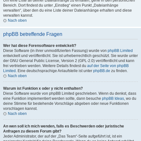
Um eine Liste all deiner Dateianhänge zu erhalten, gehe in den persönlichen
Bereich. Dort findest du unter „Einstieg“ einen Punkt „Dateianhänge
verwalten“, über den du eine Liste deiner Dateianhänge erhalten und diese
verwalten kannst.
Nach oben
phpBB betreffende Fragen
Wer hat diese Forensoftware entwickelt?
Diese Software (in ihrer unmodifizierten Fassung) wurde von
phpBB Limited
entwickelt und veröffentlicht. Sie ist urheberrechtlich geschützt. Sie wurde unter
der GNU General Public License, Version 2 (GPL-2.0) veröffentlicht und kann
frei vertrieben werden. Weitere Details findest du
auf der Seite von phpBB
Limited
. Eine deutschsprachige Anlaufstelle ist unter
phpBB.de
zu finden.
Nach oben
Warum ist Funktion x oder y nicht enthalten?
Diese Software wurde von phpBB Limited geschrieben. Wenn du denkst, dass
eine Funktion implementiert werden sollte, dann besuche
phpBB Ideas
, wo du
deine Stimme für bestehende Vorschläge abgeben oder neue Funktionen
vorschlagen kannst.
Nach oben
An wen soll ich mich wenden, falls es Beschwerden oder juristische
Anfragen zu diesem Forum gibt?
Jeder Administrator, der auf der „Das Team“-Seite aufgeführt ist, ist ein