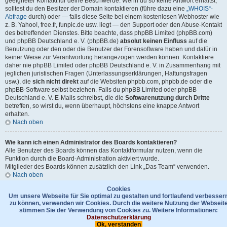
geeigneter Kontakt für deine Beschwerde. Wenn du so keine Antwort erhältst,
solltest du den Besitzer der Domain kontaktieren (führe dazu eine
„WHOIS“-
Abfrage
durch) oder — falls diese Seite bei einem kostenlosen Webhoster wie
z. B. Yahoo!, free.fr, funpic.de usw. liegt — den Support oder den Abuse-Kontakt
des betreffenden Dienstes. Bitte beachte, dass phpBB Limited (phpBB.com)
und phpBB Deutschland e. V. (phpBB.de)
absolut keinen Einfluss
auf die
Benutzung oder den oder die Benutzer der Forensoftware haben und dafür in
keiner Weise zur Verantwortung herangezogen werden können. Kontaktiere
daher nie phpBB Limited oder phpBB Deutschland e. V. in Zusammenhang mit
jeglichen juristischen Fragen (Unterlassungserklärungen, Haftungsfragen
usw.), die
sich nicht direkt
auf die Websiten phpbb.com, phpbb.de oder die
phpBB-Software selbst beziehen. Falls du phpBB Limited oder phpBB
Deutschland e. V. E-Mails schreibst, die die
Softwarenutzung durch Dritte
betreffen, so wirst du, wenn überhaupt, höchstens eine knappe Antwort
erhalten.
Nach oben
Wie kann ich einen Administrator des Boards kontaktieren?
Alle Benutzer des Boards können das Kontaktformular nutzen, wenn die
Funktion durch die Board-Administration aktiviert wurde.
Mitglieder des Boards können zusätzlich den Link „Das Team“ verwenden.
Nach oben
Cookies
Gehe zu
Um unsere Webseite für Sie optimal zu gestalten und fortlaufend verbesser
zu können, verwenden wir Cookies. Durch die weitere Nutzung der Webseit
stimmen Sie der Verwendung von Cookies zu. Weitere Informationen:
Foren-Übersicht
Kontakt
Datenschutzerklärung
Das Team
Datenschutzerklärung
Ok, verstanden