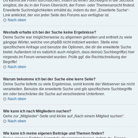
Du kannst die Foren durchsuchen, indem du einen Suchbegriff in die Suchbox
eingibst, die du in der Foren-Übersicht, der Foren- oder Themenansicht findest.
Erweiterte Suchmöglichkeiten erhältst du, indem du den „Erweiterte Suche“-
Link anklickst, der von jeder Seite des Forums aus verfügbar ist.
Nach oben
Weshalb erhalte ich bei der Suche keine Ergebnisse?
Deine Suche war möglicherweise zu allgemein gehalten und enthielt zu viele
gängige Wörter, welche von phpBB nicht indiziert werden. Stelle eine
spezifischere Anfrage und benutze die Optionen, die dir die erweiterte Suche
bietet. Außerdem ist es natürlich auch möglich, dass dein(e) Suchbegriff(e) hier
nirgends im Forum verwendet wurden. Prüfe ggf. die Rechtschreibung der
Begriffe!
Nach oben
Warum bekomme ich bei der Suche eine leere Seite?
Deine Suche lieferte zu viele Ergebnisse, somit konnte der Webserver sie nicht
verarbeiten. Benutze die erweiterte Suche und gib spezifischere Suchbegriffe
ein oder beschränke die Suche auf verschiedene Unterforen.
Nach oben
Wie kann ich nach Mitgliedern suchen?
Gehe zur „Mitglieder“-Seite und klicke auf „Nach einem Mitglied suchen“.
Nach oben
Wie kann ich meine eigenen Beiträge und Themen finden?