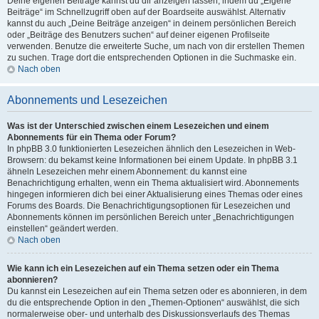
Deine eigenen Beiträge kannst du dir anzeigen lassen, indem du „Eigene
Beiträge“ im Schnellzugriff oben auf der Boardseite auswählst. Alternativ
kannst du auch „Deine Beiträge anzeigen“ in deinem persönlichen Bereich
oder „Beiträge des Benutzers suchen“ auf deiner eigenen Profilseite
verwenden. Benutze die erweiterte Suche, um nach von dir erstellen Themen
zu suchen. Trage dort die entsprechenden Optionen in die Suchmaske ein.
Nach oben
Abonnements und Lesezeichen
Was ist der Unterschied zwischen einem Lesezeichen und einem
Abonnements für ein Thema oder Forum?
In phpBB 3.0 funktionierten Lesezeichen ähnlich den Lesezeichen in Web-
Browsern: du bekamst keine Informationen bei einem Update. In phpBB 3.1
ähneln Lesezeichen mehr einem Abonnement: du kannst eine
Benachrichtigung erhalten, wenn ein Thema aktualisiert wird. Abonnements
hingegen informieren dich bei einer Aktualisierung eines Themas oder eines
Forums des Boards. Die Benachrichtigungsoptionen für Lesezeichen und
Abonnements können im persönlichen Bereich unter „Benachrichtigungen
einstellen“ geändert werden.
Nach oben
Wie kann ich ein Lesezeichen auf ein Thema setzen oder ein Thema
abonnieren?
Du kannst ein Lesezeichen auf ein Thema setzen oder es abonnieren, in dem
du die entsprechende Option in den „Themen-Optionen“ auswählst, die sich
normalerweise ober- und unterhalb des Diskussionsverlaufs des Themas