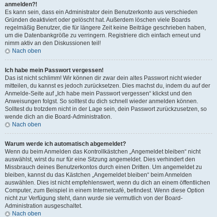
anmelden?!
Es kann sein, dass ein Administrator dein Benutzerkonto aus verschieden
Gründen deaktiviert oder gelöscht hat. Außerdem löschen viele Boards
regelmäßig Benutzer, die für längere Zeit keine Beiträge geschrieben haben,
um die Datenbankgröße zu verringern. Registriere dich einfach erneut und
nimm aktiv an den Diskussionen teil!
Nach oben
Ich habe mein Passwort vergessen!
Das ist nicht schlimm! Wir können dir zwar dein altes Passwort nicht wieder
mitteilen, du kannst es jedoch zurücksetzen. Dies machst du, indem du auf der
Anmelde-Seite auf „Ich habe mein Passwort vergessen“ klickst und den
Anweisungen folgst. So solltest du dich schnell wieder anmelden können.
Solltest du trotzdem nicht in der Lage sein, dein Passwort zurückzusetzen, so
wende dich an die Board-Administration.
Nach oben
Warum werde ich automatisch abgemeldet?
Wenn du beim Anmelden das Kontrollkästchen „Angemeldet bleiben“ nicht
auswählst, wirst du nur für eine Sitzung angemeldet. Dies verhindert den
Missbrauch deines Benutzerkontos durch einen Dritten. Um angemeldet zu
bleiben, kannst du das Kästchen „Angemeldet bleiben“ beim Anmelden
auswählen. Dies ist nicht empfehlenswert, wenn du dich an einem öffentlichen
Computer, zum Beispiel in einem Internetcafé, befindest. Wenn diese Option
nicht zur Verfügung steht, dann wurde sie vermutlich von der Board-
Administration ausgeschaltet.
Nach oben