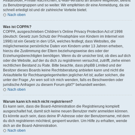
Avatarbilder, Private Nachrichten, E-Mail-Versand an andere Mitglieder, Beitritt
zu Benutzergruppen und so weiter. Wir empfehlen dir eine Anmeldung, da sie
schnell erledigt ist und dir zahlreiche Vorteile bietet.
Nach oben
Was ist COPPA?
COPPA, ausgeschrieben Children’s Online Privacy Protection Act of 1998
(deutsch: Gesetz zum Schutz der Privatsphäre von Kindern im Internet von
1998) ist ein Gesetz in den USA, welches festlegt, dass Websites, die
möglicherweise persönliche Daten von Kindern unter 13 Jahren erheben,
hierzu die Zustimmung der Eltern beziehungsweise des oder der
Erziehungsberechtigten benötigen. Wenn du dir unsicher bist, ob dies auf dich
oder die Website, auf der du dich zu registrieren versuchst, zutrifft, ziehe einen
rechtlichen Beistand zu Rate. Bitte beachte, dass phpBB Limited und der
Besitzer dieses Boards keine Rechtsberatung anbieten kann und nicht die
Anlaufstelle für Rechtsangelegenheiten jeglicher Art ist; außer solchen, die
unter der Frage „An wen soll ich mich wenden, falls es Beschwerden oder
juristische Anfragen zu diesem Forum gibt?“ behandelt werden.
Nach oben
Warum kann ich mich nicht registrieren?
Es kann sein, dass die Board-Administration die Registrierung komplett
ausgeschaltet hat, damit sich keine neuen Benutzer mehr anmelden können.
Es könnte auch sein, dass deine IP-Adresse oder der Benutzername, mit dem
du dich registrieren möchtest, gesperrt wurden. Um Hilfe zu erhalten, wende
dich an die Board-Administration.
Nach oben