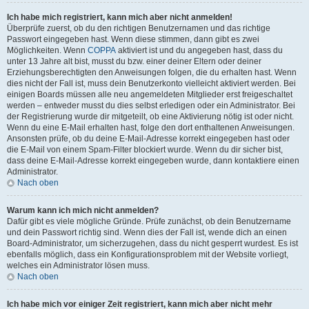
Ich habe mich registriert, kann mich aber nicht anmelden!
Überprüfe zuerst, ob du den richtigen Benutzernamen und das richtige
Passwort eingegeben hast. Wenn diese stimmen, dann gibt es zwei
Möglichkeiten. Wenn
COPPA
aktiviert ist und du angegeben hast, dass du
unter 13 Jahre alt bist, musst du bzw. einer deiner Eltern oder deiner
Erziehungsberechtigten den Anweisungen folgen, die du erhalten hast. Wenn
dies nicht der Fall ist, muss dein Benutzerkonto vielleicht aktiviert werden. Bei
einigen Boards müssen alle neu angemeldeten Mitglieder erst freigeschaltet
werden – entweder musst du dies selbst erledigen oder ein Administrator. Bei
der Registrierung wurde dir mitgeteilt, ob eine Aktivierung nötig ist oder nicht.
Wenn du eine E-Mail erhalten hast, folge den dort enthaltenen Anweisungen.
Ansonsten prüfe, ob du deine E-Mail-Adresse korrekt eingegeben hast oder
die E-Mail von einem Spam-Filter blockiert wurde. Wenn du dir sicher bist,
dass deine E-Mail-Adresse korrekt eingegeben wurde, dann kontaktiere einen
Administrator.
Nach oben
Warum kann ich mich nicht anmelden?
Dafür gibt es viele mögliche Gründe. Prüfe zunächst, ob dein Benutzername
und dein Passwort richtig sind. Wenn dies der Fall ist, wende dich an einen
Board-Administrator, um sicherzugehen, dass du nicht gesperrt wurdest. Es ist
ebenfalls möglich, dass ein Konfigurationsproblem mit der Website vorliegt,
welches ein Administrator lösen muss.
Nach oben
Ich habe mich vor einiger Zeit registriert, kann mich aber nicht mehr