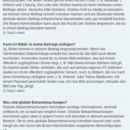
auszudrücken. Für jeden Smilie gibt es einen kurzen Code, z. B. bedeutet :)
fröhlich und :( traurig. Die Liste aller Smilies kannst du beim Verfassen eines
Beitrags sehen. Versuche bitte trotzdem, Smilies nicht zu häufig zu benutzen,
sie können einen Beitrag schnell unlesbar machen und ein Moderator könnte
deshalb deinen Beitrag entsprechend überarbeiten oder gar komplett löschen.
Die Board-Administration kann auch die Anzahl der Smilies begrenzen, die du
in einem Beitrag benutzen kannst.
Nach oben
Kann ich Bilder in meine Beiträge einfügen?
Ja, Bilder können in deinem Beitrag angezeigt werden. Wenn die
Administration Dateianhänge erlaubt hat, kannst du das Bild auch direkt
hochladen. Ansonsten musst du zu einem Bild verlinken, das auf einem
öffentlich zugänglichen Server liegt, z. B. http://www.domain.tld/mein-bild.gif.
Du kannst weder Bilder verlinken, die sich auf deinem eigenen PC befinden
(außer es ist ein öffentlich zugänglicher Server), noch zu Bildern, die nur nach
einer Anmeldung verfügbar sind, z. B. Hotmail- oder Yahoo-Mailboxen, mit
einem Passwort geschützte Seiten usw. Um das Bild anzuzeigen, benutze den
BBCode-Tag „[img]“.
Nach oben
Was sind globale Bekanntmachungen?
Globale Bekanntmachungen beinhalten wichtige Informationen, deshalb
solltest du sie so bald wie möglich lesen. Globale Bekanntmachungen
erscheinen ganz oben in jedem Forum und ebenfalls in deinem persönlichen
Bereich. Ob du eine globale Bekanntmachung schreiben kannst oder nicht,
hängt von den durch die Board-Administration vergebenen Berechtigungen