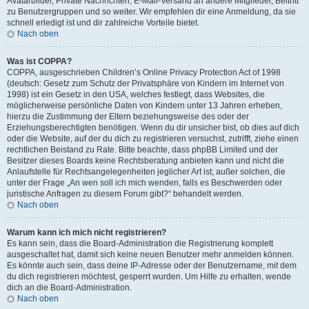
Avatarbilder, Private Nachrichten, E-Mail-Versand an andere Mitglieder, Beitritt
zu Benutzergruppen und so weiter. Wir empfehlen dir eine Anmeldung, da sie
schnell erledigt ist und dir zahlreiche Vorteile bietet.
Nach oben
Was ist COPPA?
COPPA, ausgeschrieben Children’s Online Privacy Protection Act of 1998
(deutsch: Gesetz zum Schutz der Privatsphäre von Kindern im Internet von
1998) ist ein Gesetz in den USA, welches festlegt, dass Websites, die
möglicherweise persönliche Daten von Kindern unter 13 Jahren erheben,
hierzu die Zustimmung der Eltern beziehungsweise des oder der
Erziehungsberechtigten benötigen. Wenn du dir unsicher bist, ob dies auf dich
oder die Website, auf der du dich zu registrieren versuchst, zutrifft, ziehe einen
rechtlichen Beistand zu Rate. Bitte beachte, dass phpBB Limited und der
Besitzer dieses Boards keine Rechtsberatung anbieten kann und nicht die
Anlaufstelle für Rechtsangelegenheiten jeglicher Art ist; außer solchen, die
unter der Frage „An wen soll ich mich wenden, falls es Beschwerden oder
juristische Anfragen zu diesem Forum gibt?“ behandelt werden.
Nach oben
Warum kann ich mich nicht registrieren?
Es kann sein, dass die Board-Administration die Registrierung komplett
ausgeschaltet hat, damit sich keine neuen Benutzer mehr anmelden können.
Es könnte auch sein, dass deine IP-Adresse oder der Benutzername, mit dem
du dich registrieren möchtest, gesperrt wurden. Um Hilfe zu erhalten, wende
dich an die Board-Administration.
Nach oben