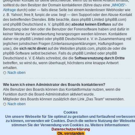
geeigneter Kontakt für deine Beschwerde. Wenn du so keine Antwort erhältst,
solltest du den Besitzer der Domain kontaktieren (führe dazu eine
„WHOIS“-
Abfrage
durch) oder — falls diese Seite bei einem kostenlosen Webhoster wie
z. B. Yahoo!, free.fr, funpic.de usw. liegt — den Support oder den Abuse-Kontakt
des betreffenden Dienstes. Bitte beachte, dass phpBB Limited (phpBB.com)
und phpBB Deutschland e. V. (phpBB.de)
absolut keinen Einfluss
auf die
Benutzung oder den oder die Benutzer der Forensoftware haben und dafür in
keiner Weise zur Verantwortung herangezogen werden können. Kontaktiere
daher nie phpBB Limited oder phpBB Deutschland e. V. in Zusammenhang mit
jeglichen juristischen Fragen (Unterlassungserklärungen, Haftungsfragen
usw.), die
sich nicht direkt
auf die Websiten phpbb.com, phpbb.de oder die
phpBB-Software selbst beziehen. Falls du phpBB Limited oder phpBB
Deutschland e. V. E-Mails schreibst, die die
Softwarenutzung durch Dritte
betreffen, so wirst du, wenn überhaupt, höchstens eine knappe Antwort
erhalten.
Nach oben
Wie kann ich einen Administrator des Boards kontaktieren?
Alle Benutzer des Boards können das Kontaktformular nutzen, wenn die
Funktion durch die Board-Administration aktiviert wurde.
Mitglieder des Boards können zusätzlich den Link „Das Team“ verwenden.
Nach oben
Cookies
Gehe zu
Um unsere Webseite für Sie optimal zu gestalten und fortlaufend verbesser
zu können, verwenden wir Cookies. Durch die weitere Nutzung der Webseit
stimmen Sie der Verwendung von Cookies zu. Weitere Informationen:
Foren-Übersicht
Kontakt
Datenschutzerklärung
Das Team
Datenschutzerklärung
Ok, verstanden