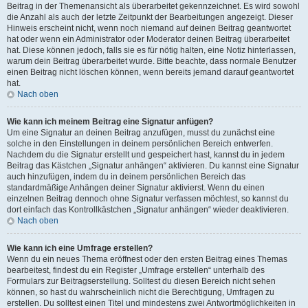
Beitrag in der Themenansicht als überarbeitet gekennzeichnet. Es wird sowohl
die Anzahl als auch der letzte Zeitpunkt der Bearbeitungen angezeigt. Dieser
Hinweis erscheint nicht, wenn noch niemand auf deinen Beitrag geantwortet
hat oder wenn ein Administrator oder Moderator deinen Beitrag überarbeitet
hat. Diese können jedoch, falls sie es für nötig halten, eine Notiz hinterlassen,
warum dein Beitrag überarbeitet wurde. Bitte beachte, dass normale Benutzer
einen Beitrag nicht löschen können, wenn bereits jemand darauf geantwortet
hat.
Nach oben
Wie kann ich meinem Beitrag eine Signatur anfügen?
Um eine Signatur an deinen Beitrag anzufügen, musst du zunächst eine
solche in den Einstellungen in deinem persönlichen Bereich entwerfen.
Nachdem du die Signatur erstellt und gespeichert hast, kannst du in jedem
Beitrag das Kästchen „Signatur anhängen“ aktivieren. Du kannst eine Signatur
auch hinzufügen, indem du in deinem persönlichen Bereich das
standardmäßige Anhängen deiner Signatur aktivierst. Wenn du einen
einzelnen Beitrag dennoch ohne Signatur verfassen möchtest, so kannst du
dort einfach das Kontrollkästchen „Signatur anhängen“ wieder deaktivieren.
Nach oben
Wie kann ich eine Umfrage erstellen?
Wenn du ein neues Thema eröffnest oder den ersten Beitrag eines Themas
bearbeitest, findest du ein Register „Umfrage erstellen“ unterhalb des
Formulars zur Beitragserstellung. Solltest du diesen Bereich nicht sehen
können, so hast du wahrscheinlich nicht die Berechtigung, Umfragen zu
erstellen. Du solltest einen Titel und mindestens zwei Antwortmöglichkeiten in