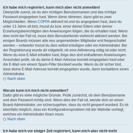
Ich habe mich registriert, kann mich aber nicht anmelden!
Überprüfe zuerst, ob du den richtigen Benutzernamen und das richtige
Passwort eingegeben hast. Wenn diese stimmen, dann gibt es zwei
Möglichkeiten. Wenn
COPPA
aktiviert ist und du angegeben hast, dass du
unter 13 Jahre alt bist, musst du bzw. einer deiner Eltern oder deiner
Erziehungsberechtigten den Anweisungen folgen, die du erhalten hast. Wenn
dies nicht der Fall ist, muss dein Benutzerkonto vielleicht aktiviert werden. Bei
einigen Boards müssen alle neu angemeldeten Mitglieder erst freigeschaltet
werden – entweder musst du dies selbst erledigen oder ein Administrator. Bei
der Registrierung wurde dir mitgeteilt, ob eine Aktivierung nötig ist oder nicht.
Wenn du eine E-Mail erhalten hast, folge den dort enthaltenen Anweisungen.
Ansonsten prüfe, ob du deine E-Mail-Adresse korrekt eingegeben hast oder
die E-Mail von einem Spam-Filter blockiert wurde. Wenn du dir sicher bist,
dass deine E-Mail-Adresse korrekt eingegeben wurde, dann kontaktiere einen
Administrator.
Nach oben
Warum kann ich mich nicht anmelden?
Dafür gibt es viele mögliche Gründe. Prüfe zunächst, ob dein Benutzername
und dein Passwort richtig sind. Wenn dies der Fall ist, wende dich an einen
Board-Administrator, um sicherzugehen, dass du nicht gesperrt wurdest. Es ist
ebenfalls möglich, dass ein Konfigurationsproblem mit der Website vorliegt,
welches ein Administrator lösen muss.
Nach oben
Ich habe mich vor einiger Zeit registriert, kann mich aber nicht mehr