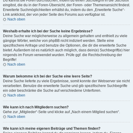
Du kannst die Foren durchsuchen, indem du einen Suchbegriff in die Suchbox
eingibst, die du in der Foren-Übersicht, der Foren- oder Themenansicht findest.
Erweiterte Suchmöglichkeiten erhältst du, indem du den „Erweiterte Suche“-
Link anklickst, der von jeder Seite des Forums aus verfügbar ist.
Nach oben
Weshalb erhalte ich bei der Suche keine Ergebnisse?
Deine Suche war möglicherweise zu allgemein gehalten und enthielt zu viele
gängige Wörter, welche von phpBB nicht indiziert werden. Stelle eine
spezifischere Anfrage und benutze die Optionen, die dir die erweiterte Suche
bietet. Außerdem ist es natürlich auch möglich, dass dein(e) Suchbegriff(e) hier
nirgends im Forum verwendet wurden. Prüfe ggf. die Rechtschreibung der
Begriffe!
Nach oben
Warum bekomme ich bei der Suche eine leere Seite?
Deine Suche lieferte zu viele Ergebnisse, somit konnte der Webserver sie nicht
verarbeiten. Benutze die erweiterte Suche und gib spezifischere Suchbegriffe
ein oder beschränke die Suche auf verschiedene Unterforen.
Nach oben
Wie kann ich nach Mitgliedern suchen?
Gehe zur „Mitglieder“-Seite und klicke auf „Nach einem Mitglied suchen“.
Nach oben
Wie kann ich meine eigenen Beiträge und Themen finden?