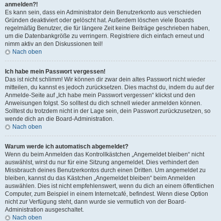
anmelden?!
Es kann sein, dass ein Administrator dein Benutzerkonto aus verschieden
Gründen deaktiviert oder gelöscht hat. Außerdem löschen viele Boards
regelmäßig Benutzer, die für längere Zeit keine Beiträge geschrieben haben,
um die Datenbankgröße zu verringern. Registriere dich einfach erneut und
nimm aktiv an den Diskussionen teil!
Nach oben
Ich habe mein Passwort vergessen!
Das ist nicht schlimm! Wir können dir zwar dein altes Passwort nicht wieder
mitteilen, du kannst es jedoch zurücksetzen. Dies machst du, indem du auf der
Anmelde-Seite auf „Ich habe mein Passwort vergessen“ klickst und den
Anweisungen folgst. So solltest du dich schnell wieder anmelden können.
Solltest du trotzdem nicht in der Lage sein, dein Passwort zurückzusetzen, so
wende dich an die Board-Administration.
Nach oben
Warum werde ich automatisch abgemeldet?
Wenn du beim Anmelden das Kontrollkästchen „Angemeldet bleiben“ nicht
auswählst, wirst du nur für eine Sitzung angemeldet. Dies verhindert den
Missbrauch deines Benutzerkontos durch einen Dritten. Um angemeldet zu
bleiben, kannst du das Kästchen „Angemeldet bleiben“ beim Anmelden
auswählen. Dies ist nicht empfehlenswert, wenn du dich an einem öffentlichen
Computer, zum Beispiel in einem Internetcafé, befindest. Wenn diese Option
nicht zur Verfügung steht, dann wurde sie vermutlich von der Board-
Administration ausgeschaltet.
Nach oben