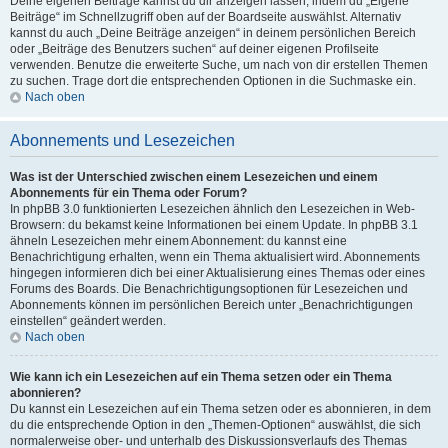
Deine eigenen Beiträge kannst du dir anzeigen lassen, indem du „Eigene
Beiträge“ im Schnellzugriff oben auf der Boardseite auswählst. Alternativ
kannst du auch „Deine Beiträge anzeigen“ in deinem persönlichen Bereich
oder „Beiträge des Benutzers suchen“ auf deiner eigenen Profilseite
verwenden. Benutze die erweiterte Suche, um nach von dir erstellen Themen
zu suchen. Trage dort die entsprechenden Optionen in die Suchmaske ein.
Nach oben
Abonnements und Lesezeichen
Was ist der Unterschied zwischen einem Lesezeichen und einem
Abonnements für ein Thema oder Forum?
In phpBB 3.0 funktionierten Lesezeichen ähnlich den Lesezeichen in Web-
Browsern: du bekamst keine Informationen bei einem Update. In phpBB 3.1
ähneln Lesezeichen mehr einem Abonnement: du kannst eine
Benachrichtigung erhalten, wenn ein Thema aktualisiert wird. Abonnements
hingegen informieren dich bei einer Aktualisierung eines Themas oder eines
Forums des Boards. Die Benachrichtigungsoptionen für Lesezeichen und
Abonnements können im persönlichen Bereich unter „Benachrichtigungen
einstellen“ geändert werden.
Nach oben
Wie kann ich ein Lesezeichen auf ein Thema setzen oder ein Thema
abonnieren?
Du kannst ein Lesezeichen auf ein Thema setzen oder es abonnieren, in dem
du die entsprechende Option in den „Themen-Optionen“ auswählst, die sich
normalerweise ober- und unterhalb des Diskussionsverlaufs des Themas