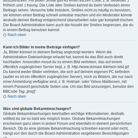
auszudrücken. Für jeden Smilie gibt es einen kurzen Code, z. B. bedeutet :)
fröhlich und :( traurig. Die Liste aller Smilies kannst du beim Verfassen eines
Beitrags sehen. Versuche bitte trotzdem, Smilies nicht zu häufig zu benutzen,
sie können einen Beitrag schnell unlesbar machen und ein Moderator könnte
deshalb deinen Beitrag entsprechend überarbeiten oder gar komplett löschen.
Die Board-Administration kann auch die Anzahl der Smilies begrenzen, die du
in einem Beitrag benutzen kannst.
Nach oben
Kann ich Bilder in meine Beiträge einfügen?
Ja, Bilder können in deinem Beitrag angezeigt werden. Wenn die
Administration Dateianhänge erlaubt hat, kannst du das Bild auch direkt
hochladen. Ansonsten musst du zu einem Bild verlinken, das auf einem
öffentlich zugänglichen Server liegt, z. B. http://www.domain.tld/mein-bild.gif.
Du kannst weder Bilder verlinken, die sich auf deinem eigenen PC befinden
(außer es ist ein öffentlich zugänglicher Server), noch zu Bildern, die nur nach
einer Anmeldung verfügbar sind, z. B. Hotmail- oder Yahoo-Mailboxen, mit
einem Passwort geschützte Seiten usw. Um das Bild anzuzeigen, benutze den
BBCode-Tag „[img]“.
Nach oben
Was sind globale Bekanntmachungen?
Globale Bekanntmachungen beinhalten wichtige Informationen, deshalb
solltest du sie so bald wie möglich lesen. Globale Bekanntmachungen
erscheinen ganz oben in jedem Forum und ebenfalls in deinem persönlichen
Bereich. Ob du eine globale Bekanntmachung schreiben kannst oder nicht,
hängt von den durch die Board-Administration vergebenen Berechtigungen