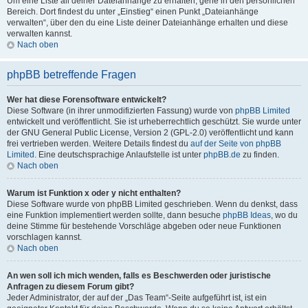
Um eine Liste all deiner Dateianhänge zu erhalten, gehe in den persönlichen
Bereich. Dort findest du unter „Einstieg“ einen Punkt „Dateianhänge
verwalten“, über den du eine Liste deiner Dateianhänge erhalten und diese
verwalten kannst.
Nach oben
phpBB betreffende Fragen
Wer hat diese Forensoftware entwickelt?
Diese Software (in ihrer unmodifizierten Fassung) wurde von
phpBB Limited
entwickelt und veröffentlicht. Sie ist urheberrechtlich geschützt. Sie wurde unter
der GNU General Public License, Version 2 (GPL-2.0) veröffentlicht und kann
frei vertrieben werden. Weitere Details findest du
auf der Seite von phpBB
Limited
. Eine deutschsprachige Anlaufstelle ist unter
phpBB.de
zu finden.
Nach oben
Warum ist Funktion x oder y nicht enthalten?
Diese Software wurde von phpBB Limited geschrieben. Wenn du denkst, dass
eine Funktion implementiert werden sollte, dann besuche
phpBB Ideas
, wo du
deine Stimme für bestehende Vorschläge abgeben oder neue Funktionen
vorschlagen kannst.
Nach oben
An wen soll ich mich wenden, falls es Beschwerden oder juristische
Anfragen zu diesem Forum gibt?
Jeder Administrator, der auf der „Das Team“-Seite aufgeführt ist, ist ein